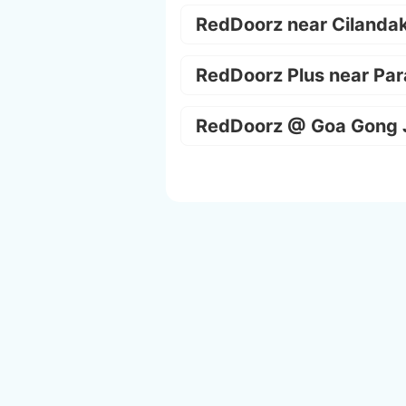
RedDoorz near Cilanda
RedDoorz Plus near Par
RedDoorz @ Goa Gong 