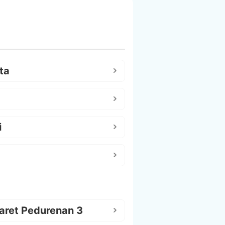
ta
i
aret Pedurenan 3