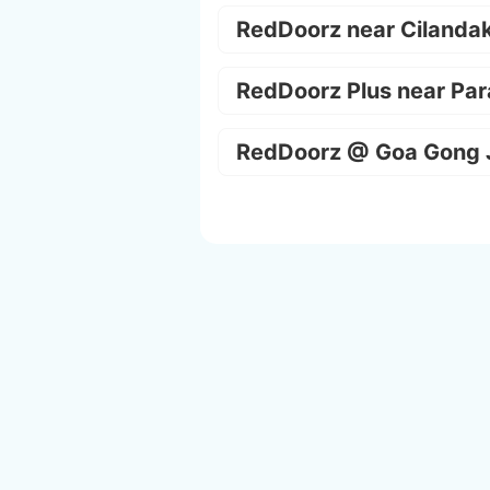
RedDoorz near Cilanda
RedDoorz Plus near Par
RedDoorz @ Goa Gong 