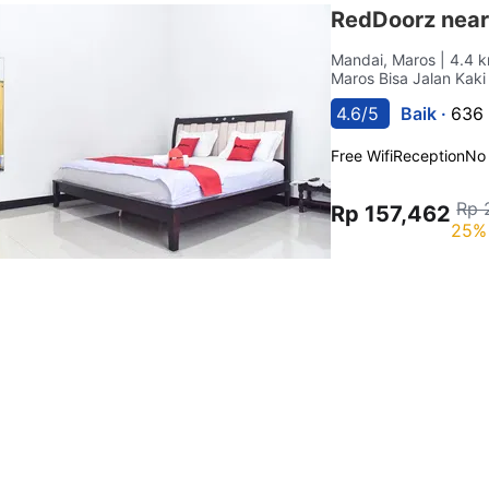
RedDoorz near
Mandai, Maros
| 4.4 
Maros Bisa Jalan Kaki
4.6/5
Baik ·
636 
Free Wifi
Reception
No
Rp 
Rp 157,462
25% 