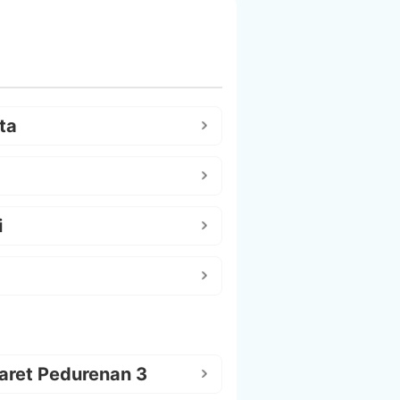
ta
i
aret Pedurenan 3