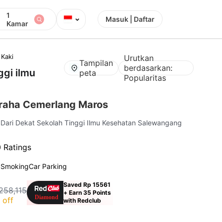
1
⌄
Masuk | Daftar
Kamar
 Kaki
Urutkan
Tampilan
berdasarkan:
ggi ilmu
peta
Popularitas
raha Cemerlang Maros
 Dari Dekat Sekolah Tinggi Ilmu Kesehatan Salewangang
 Ratings
 Smoking
Car Parking
Saved Rp 15561
258,115
+ Earn 35 Points
 off
with Redclub