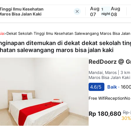
Aug
Aug
Tinggi Ilmu Kesehatan
1
aros Bisa Jalan Kaki
07
night
08
ia
>
Dekat Sekolah Tinggi Ilmu Kesehatan Salewangang Maros Bisa Jalan
nginapan ditemukan di dekat
dekat sekolah tin
hatan salewangang maros bisa jalan kaki
RedDoorz @ G
Mandai, Maros
| 3 km
Maros Bisa Jalan Kaki
4.6/5
Baik ·
1600
Free Wifi
Reception
No
Rp 
Rp 180,680
30%