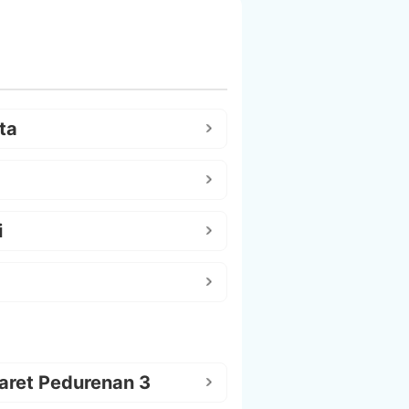
ta
i
aret Pedurenan 3