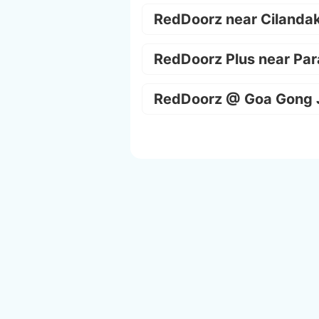
RedDoorz near Cilanda
RedDoorz Plus near Par
RedDoorz @ Goa Gong 