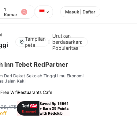
1
⌄
Masuk | Daftar
Kamar
ki
Urutkan
Tampilan
berdasarkan:
ggi
peta
Popularitas
h Inn Tebet RedPartner
km Dari Dekat Sekolah Tinggi Ilmu Ekonomi
sa Jalan Kaki
g
Free Wifi
Restuarants Cafe
Saved Rp 15561
228,475
+ Earn 35 Points
off
with Redclub