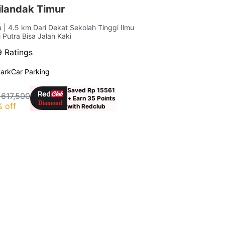
landak Timur
ta
| 4.5 km Dari Dekat Sekolah Tinggi Ilmu
Putra Bisa Jalan Kaki
 Ratings
ark
Car Parking
Saved Rp 15561
 617,500
+ Earn 35 Points
 off
with Redclub