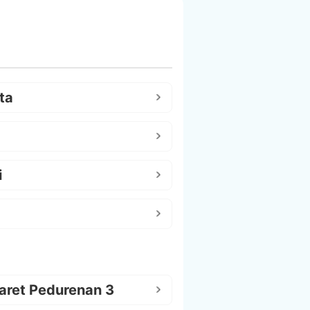
ta
i
aret Pedurenan 3