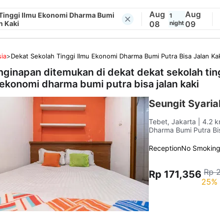
Aug
Aug
 Tinggi Ilmu Ekonomi Dharma Bumi
1
n Kaki
08
night
09
ia
>
Dekat Sekolah Tinggi Ilmu Ekonomi Dharma Bumi Putra Bisa Jalan Ka
nginapan ditemukan di dekat
dekat sekolah tin
 ekonomi dharma bumi putra bisa jalan kaki
Seungit Syaria
Tebet, Jakarta
| 4.2 
Dharma Bumi Putra Bi
Reception
No Smokin
Rp 
Rp 171,356
25% 