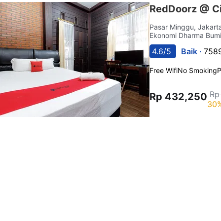
RedDoorz @ Ci
Pasar Minggu, Jakar
Ekonomi Dharma Bumi 
4.6/5
Baik ·
7589
Free Wifi
No Smoking
P
Rp
Rp 432,250
30%