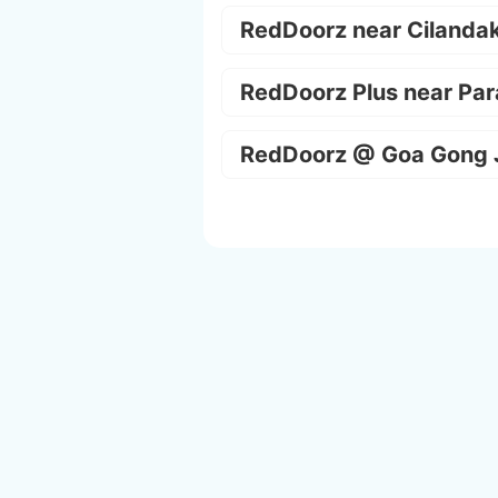
RedDoorz near Cilanda
RedDoorz Plus near Par
RedDoorz @ Goa Gong 