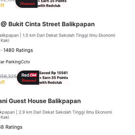
+ Earn 35 Points
ff
with Redclub
@ Bukit Cinta Street Balikpapan
Balikpapan
| 1.5 km Dari Dekat Sekolah Tinggi Ilmu Ekonomi
 Kaki
 ·
1480 Ratings
ar Parking
Cctv
Saved Rp 15561
156,325
+ Earn 35 Points
ff
with Redclub
ni Guest House Balikpapan
likpapan
| 2.9 km Dari Dekat Sekolah Tinggi Ilmu Ekonomi
 Kaki
8 Ratings