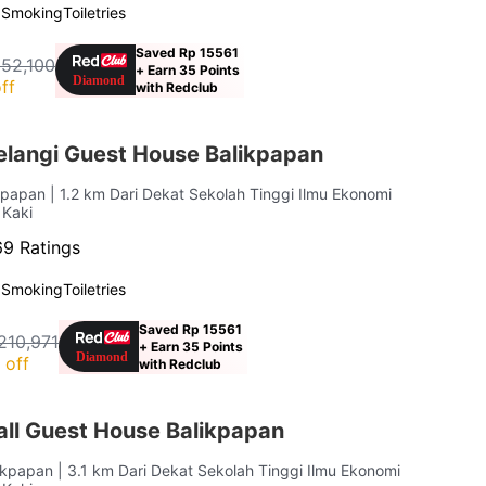
 Smoking
Toiletries
Saved Rp 15561
152,100
+ Earn 35 Points
ff
with Redclub
langi Guest House Balikpapan
ikpapan
| 1.2 km Dari Dekat Sekolah Tinggi Ilmu Ekonomi
 Kaki
9 Ratings
 Smoking
Toiletries
Saved Rp 15561
210,971
+ Earn 35 Points
 off
with Redclub
ll Guest House Balikpapan
likpapan
| 3.1 km Dari Dekat Sekolah Tinggi Ilmu Ekonomi