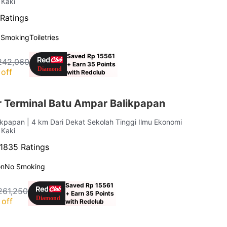
 Kaki
Ratings
 Smoking
Toiletries
Saved Rp 15561
242,060
+ Earn 35 Points
off
with Redclub
 Terminal Batu Ampar Balikpapan
likpapan
| 4 km Dari Dekat Sekolah Tinggi Ilmu Ekonomi
 Kaki
1835 Ratings
on
No Smoking
Saved Rp 15561
261,250
+ Earn 35 Points
off
with Redclub