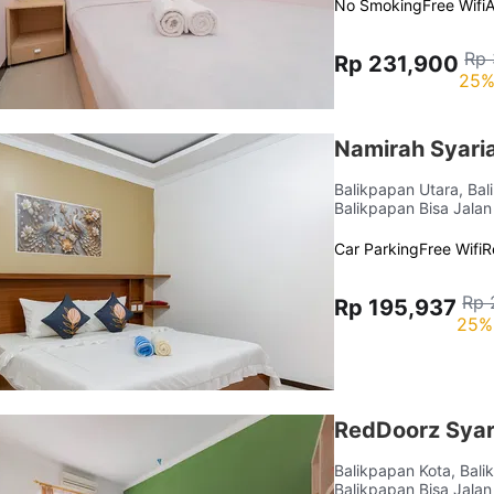
No Smoking
Free Wifi
Rp 
Rp 231,900
25%
Namirah Syari
Balikpapan Utara, Ba
Balikpapan Bisa Jalan
Car Parking
Free Wifi
R
Rp 
Rp 195,937
25%
RedDoorz Syar
Balikpapan Kota, Bal
Balikpapan Bisa Jalan