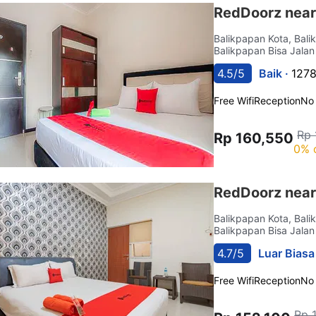
RedDoorz near
Balikpapan Kota, Bal
Balikpapan Bisa Jalan
4.5/5
Baik ·
1278
Free Wifi
Reception
No
Rp 
Rp 160,550
0% 
RedDoorz near
Balikpapan Kota, Bal
Balikpapan Bisa Jalan
4.7/5
Luar Biasa
Free Wifi
Reception
No
Rp 