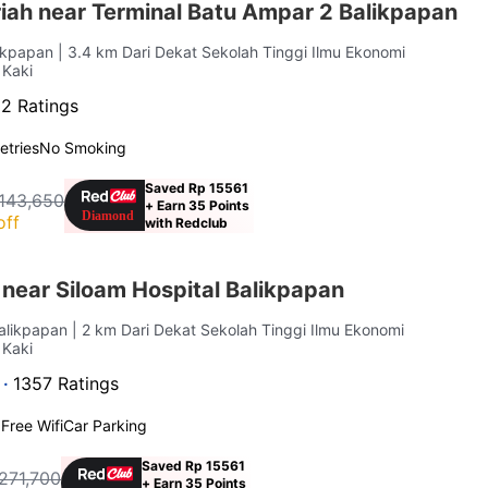
iah near Terminal Batu Ampar 2 Balikpapan
likpapan
| 3.4 km Dari Dekat Sekolah Tinggi Ilmu Ekonomi
 Kaki
52 Ratings
letries
No Smoking
Saved Rp 15561
143,650
+ Earn 35 Points
off
with Redclub
near Siloam Hospital Balikpapan
Balikpapan
| 2 km Dari Dekat Sekolah Tinggi Ilmu Ekonomi
 Kaki
 ·
1357 Ratings
g
Free Wifi
Car Parking
Saved Rp 15561
271,700
+ Earn 35 Points