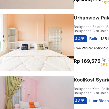
25%
Urbanview Pal
Balikpapan Selatan, 
Balikpapan Bisa Jalan
4.4/5
Baik ·
136 
Free Wifi
Reception
No
Rp 
Rp 169,575
25% 
KoolKost Syar
Balikpapan Kota, Bal
Balikpapan Bisa Jalan
4.8/5
Luar Biasa