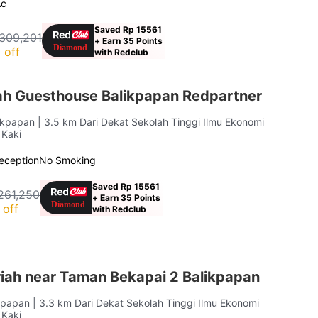
Ac
Saved Rp 15561
309,201
+ Earn 35 Points
 off
with Redclub
ah Guesthouse Balikpapan Redpartner
likpapan
| 3.5 km Dari Dekat Sekolah Tinggi Ilmu Ekonomi
 Kaki
eception
No Smoking
Saved Rp 15561
261,250
+ Earn 35 Points
 off
with Redclub
iah near Taman Bekapai 2 Balikpapan
ikpapan
| 3.3 km Dari Dekat Sekolah Tinggi Ilmu Ekonomi
 Kaki