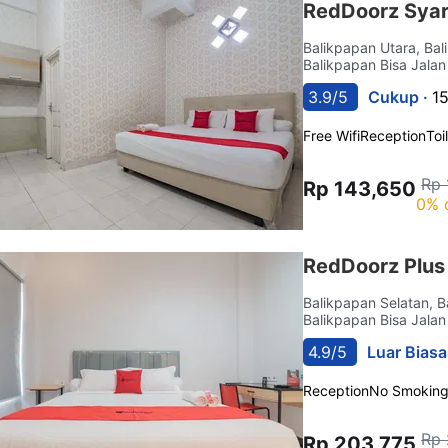
RedDoorz Syar
Balikpapan Utara, Ba
Balikpapan Bisa Jalan
3.9/5
Cukup ·
1
Free Wifi
Reception
Toi
Rp 
Rp 143,650
0% 
RedDoorz Plus 
Balikpapan Selatan, 
Balikpapan Bisa Jalan
4.9/5
Luar Biasa
Reception
No Smokin
Rp 
Rp 203,775