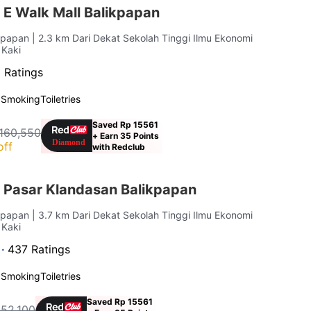
 E Walk Mall Balikpapan
ikpapan
| 2.3 km Dari Dekat Sekolah Tinggi Ilmu Ekonomi
 Kaki
 Ratings
 Smoking
Toiletries
Saved Rp 15561
160,550
+ Earn 35 Points
off
with Redclub
 Pasar Klandasan Balikpapan
ikpapan
| 3.7 km Dari Dekat Sekolah Tinggi Ilmu Ekonomi
 Kaki
 ·
437 Ratings
 Smoking
Toiletries
Saved Rp 15561
152,100