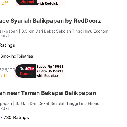
 off
with Redclub
ace Syariah Balikpapan by RedDoorz
Balikpapan
| 3.5 km Dari Dekat Sekolah Tinggi Ilmu Ekonomi
 Kaki
Ratings
 Smoking
Toiletries
Saved Rp 15561
226,100
+ Earn 35 Points
off
with Redclub
iah near Taman Bekapai Balikpapan
ikpapan
| 3.6 km Dari Dekat Sekolah Tinggi Ilmu Ekonomi
 Kaki
 ·
730 Ratings