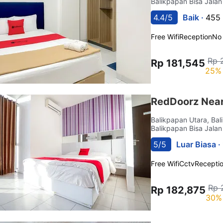
Balikpapan Bisa Jalan
4.4/5
Baik ·
455 
Free Wifi
Reception
No
Rp 
Rp 181,545
25% 
RedDoorz Near
Balikpapan Utara, Ba
Balikpapan Bisa Jalan
5/5
Luar Biasa ·
Free Wifi
Cctv
Recepti
Rp 
Rp 182,875
30% 