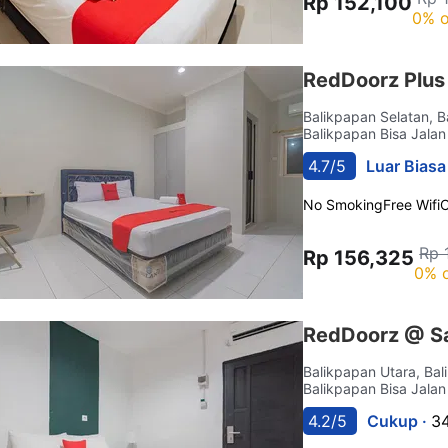
Rp 152,100
0% o
RedDoorz Plus 
Balikpapan Selatan, 
Balikpapan Bisa Jalan
4.7/5
Luar Biasa
No Smoking
Free Wifi
C
Rp 
Rp 156,325
0% o
RedDoorz @ Sa
Balikpapan Utara, Ba
Balikpapan Bisa Jalan
4.2/5
Cukup ·
34