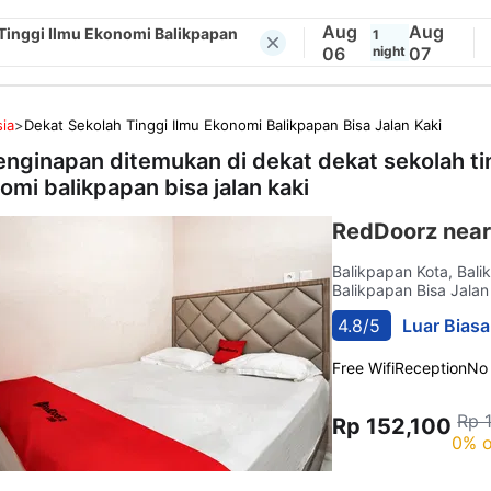
Aug
Aug
Tinggi Ilmu Ekonomi Balikpapan
1
06
night
07
ia
>
Dekat Sekolah Tinggi Ilmu Ekonomi Balikpapan Bisa Jalan Kaki
enginapan ditemukan di dekat
dekat sekolah ti
omi balikpapan bisa jalan kaki
RedDoorz near
Balikpapan Kota, Bal
Balikpapan Bisa Jalan
4.8/5
Luar Biasa
Free Wifi
Reception
No
Rp 
Rp 152,100
0% o