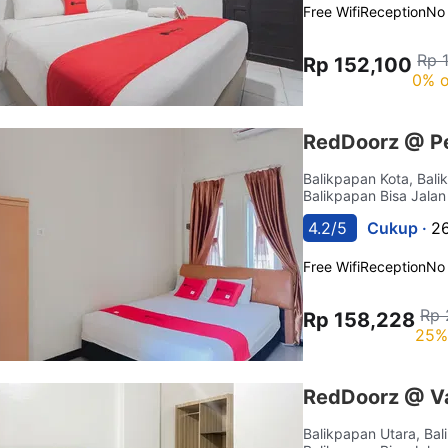
Free Wifi
Reception
No
Rp 
Rp 152,100
0% o
RedDoorz @ Pe
Balikpapan Kota, Bal
Balikpapan Bisa Jalan
4.2/5
Cukup ·
26
Free Wifi
Reception
No
Rp 
Rp 158,228
25%
RedDoorz @ Va
Balikpapan Utara, Ba