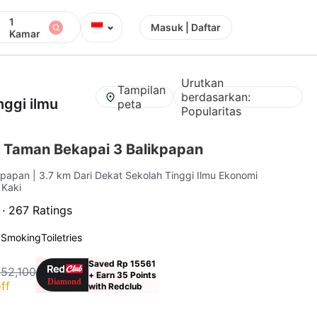
1
⌄
Masuk | Daftar
Kamar
Urutkan
Tampilan
berdasarkan:
nggi ilmu
peta
Popularitas
 Taman Bekapai 3 Balikpapan
ikpapan
| 3.7 km Dari Dekat Sekolah Tinggi Ilmu Ekonomi
 Kaki
 ·
267 Ratings
 Smoking
Toiletries
Saved Rp 15561
152,100
+ Earn 35 Points
ff
with Redclub