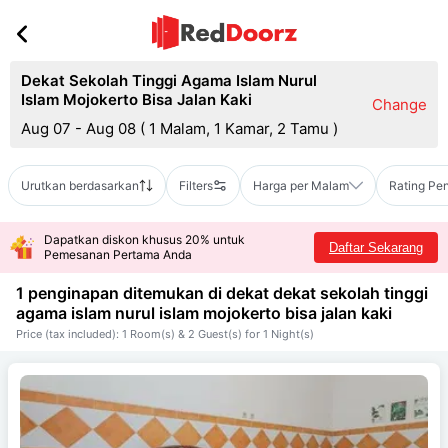
Dekat Sekolah Tinggi Agama Islam Nurul
Islam Mojokerto Bisa Jalan Kaki
Change
Aug 07 - Aug 08
(
1 Malam, 1 Kamar, 2 Tamu
)
Urutkan berdasarkan
Filters
Harga per Malam
Rating Pe
Dapatkan diskon khusus 20% untuk
Daftar Sekarang
Pemesanan Pertama Anda
1 penginapan ditemukan di dekat
dekat sekolah tinggi
agama islam nurul islam mojokerto bisa jalan kaki
Price (tax included): 1 Room(s) & 2 Guest(s) for 1 Night(s)