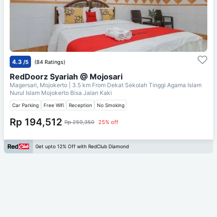
4.3
/5
(84 Ratings)
RedDoorz Syariah @ Mojosari
Magersari, Mojokerto
| 3.5 km From
Dekat Sekolah Tinggi Agama Islam
Nurul Islam Mojokerto Bisa Jalan Kaki
Car Parking
Free Wifi
Reception
No Smoking
Rp 194,512
Rp 259,350
25% off
Get upto 12% Off with RedClub Diamond