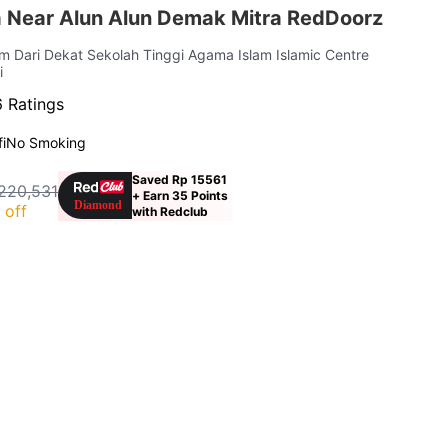
 Near Alun Alun Demak Mitra RedDoorz
km Dari Dekat Sekolah Tinggi Agama Islam Islamic Centre
i
 Ratings
i
No Smoking
Saved Rp 15561
220,531
+ Earn 35 Points
 off
with Redclub