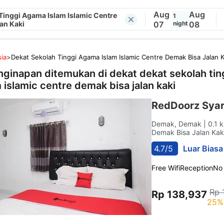
Aug
Aug
Tinggi Agama Islam Islamic Centre
1
an Kaki
07
night
08
ia
>
Dekat Sekolah Tinggi Agama Islam Islamic Centre Demak Bisa Jalan K
nginapan ditemukan di dekat
dekat sekolah ti
m islamic centre demak bisa jalan kaki
RedDoorz Syar
Demak, Demak
| 0.1 
Demak Bisa Jalan Kak
4.7/5
Luar Biasa
Free Wifi
Reception
No
Rp 
Rp 138,937
25%