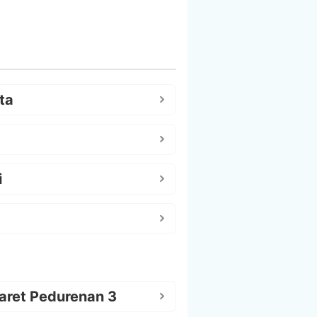
ta
i
aret Pedurenan 3