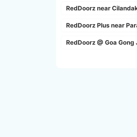
RedDoorz near Cilanda
RedDoorz Plus near Par
RedDoorz @ Goa Gong 