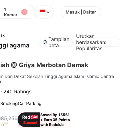
1
⌄
Masuk | Daftar
Kamar
aki
Urutkan
Tampilan
berdasarkan:
nggi agama
peta
Popularitas
iah @ Griya Merbotan Demak
km Dari Dekat Sekolah Tinggi Agama Islam Islamic Centre
i
 ·
240 Ratings
 Smoking
Car Parking
Saved Rp 15561
185,250
+ Earn 35 Points
 off
with Redclub