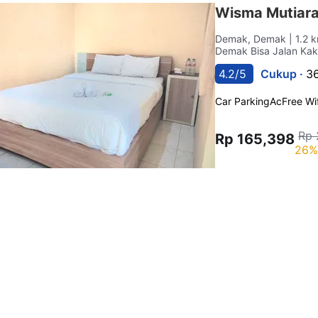
Wisma Mutiara
Demak, Demak
| 1.2 
Demak Bisa Jalan Kak
4.2/5
Cukup ·
36
Car Parking
Ac
Free Wif
Rp 
Rp 165,398
26%