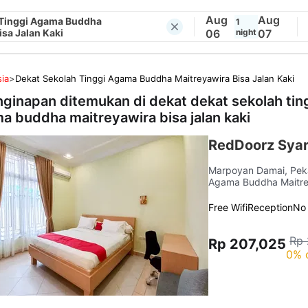
Aug
Aug
 Tinggi Agama Buddha
1
isa Jalan Kaki
06
night
07
ia
>
Dekat Sekolah Tinggi Agama Buddha Maitreyawira Bisa Jalan Kaki
nginapan ditemukan di dekat
dekat sekolah tin
a buddha maitreyawira bisa jalan kaki
RedDoorz Syar
Marpoyan Damai, Pe
Agama Buddha Maitrey
Free Wifi
Reception
No
Rp 
Rp 207,025
0% 