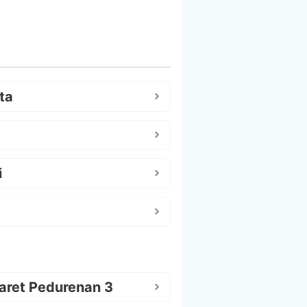
ta
i
aret Pedurenan 3