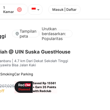
1
⌄
Masuk | Daftar
Kamar
Urutkan
Tampilan
berdasarkan:
ggi
peta
Popularitas
iah @ UIN Suska GuestHouse
kanbaru
| 4.7 km Dari Dekat Sekolah Tinggi
awira Bisa Jalan Kaki
 Smoking
Car Parking
Saved Rp 15561
207,025
+ Earn 35 Points
off
with Redclub