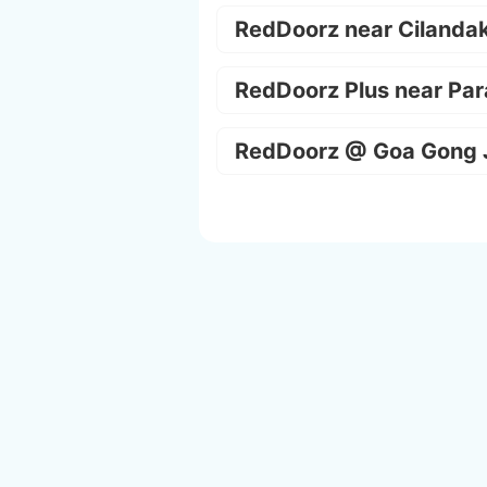
RedDoorz near Cilanda
RedDoorz Plus near Par
RedDoorz @ Goa Gong 