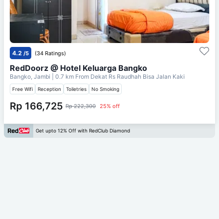
4.2
/5
(34 Ratings)
RedDoorz @ Hotel Keluarga Bangko
Bangko, Jambi
| 0.7 km From
Dekat Rs Raudhah Bisa Jalan Kaki
Free Wifi
Reception
Toiletries
No Smoking
Rp 166,725
Rp 222,300
25% off
Get upto 12% Off with RedClub Diamond