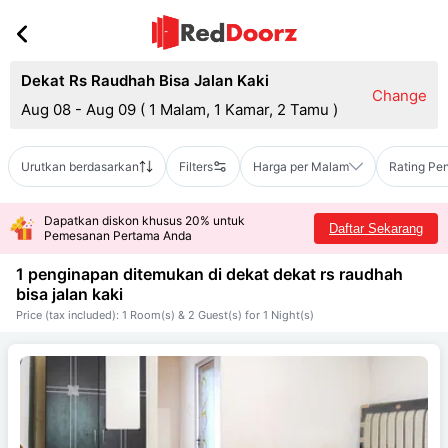
Dekat Rs Raudhah Bisa Jalan Kaki
Change
Aug 08 - Aug 09
(
1 Malam, 1 Kamar, 2 Tamu
)
Urutkan berdasarkan
Filters
Harga per Malam
Rating Pe
Dapatkan diskon khusus 20% untuk
Daftar Sekarang
Pemesanan Pertama Anda
1 penginapan ditemukan di dekat
dekat rs raudhah
bisa jalan kaki
Price (tax included): 1 Room(s) & 2 Guest(s) for 1 Night(s)