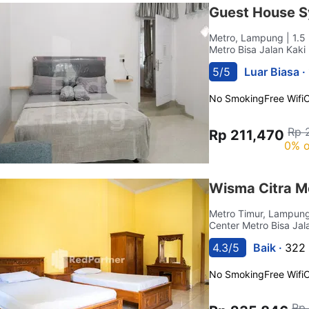
Guest House S
Metro, Lampung
| 1.
Metro Bisa Jalan Kaki
5/5
Luar Biasa ·
No Smoking
Free Wifi
C
Rp 
Rp 211,470
0% o
Wisma Citra M
Metro Timur, Lampun
Center Metro Bisa Jal
4.3/5
Baik ·
322 
No Smoking
Free Wifi
C
Rp