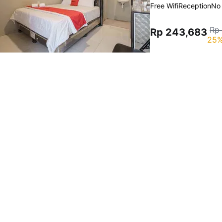
Free Wifi
Reception
No
Rp 
Rp 243,683
25%