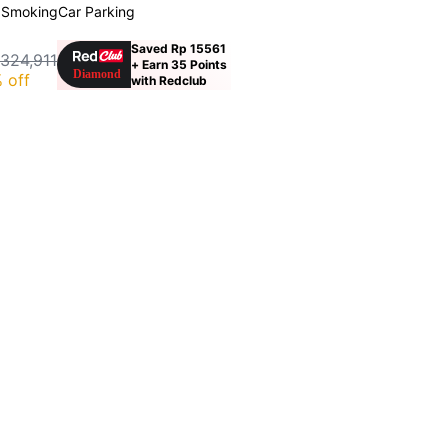
 Smoking
Car Parking
Saved Rp 15561
324,911
+ Earn 35 Points
 off
with Redclub