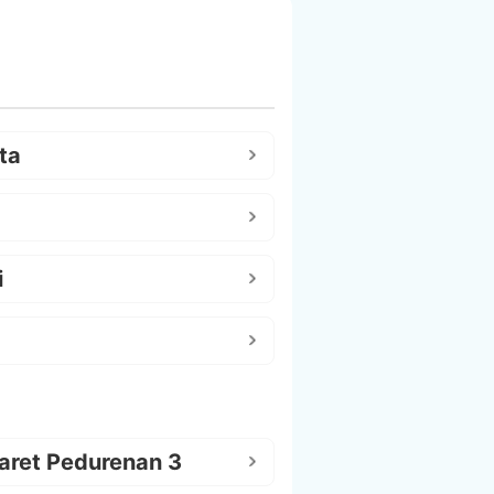
ta
i
aret Pedurenan 3