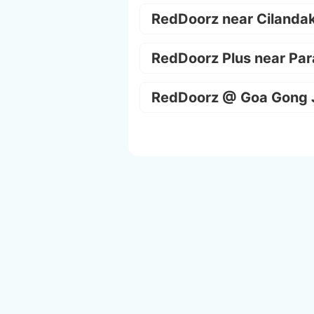
RedDoorz near Cilanda
RedDoorz Plus near Par
RedDoorz @ Goa Gong 