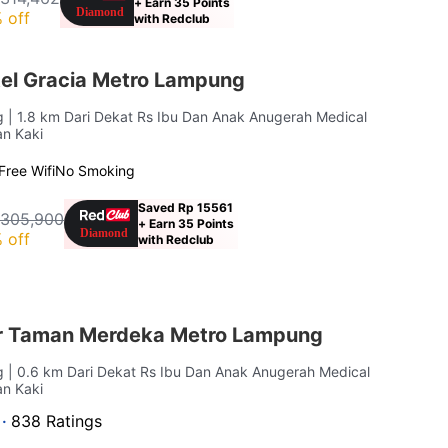
+ Earn 35 Points
 off
with Redclub
el Gracia Metro Lampung
ng
| 1.8 km Dari Dekat Rs Ibu Dan Anak Anugerah Medical
an Kaki
Free Wifi
No Smoking
Saved Rp 15561
 305,900
+ Earn 35 Points
 off
with Redclub
r Taman Merdeka Metro Lampung
ng
| 0.6 km Dari Dekat Rs Ibu Dan Anak Anugerah Medical
an Kaki
 ·
838 Ratings