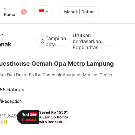
1
⌄
Masuk | Daftar
Kamar
aki
Urutkan
Tampilan
berdasarkan:
anak
peta
Popularitas
uesthouse Oemah Opa Metro Lampung
6 km Dari Dekat Rs Ibu Dan Anak Anugerah Medical Center
85 Ratings
i
Reception
Saved Rp 15561
219,649
+ Earn 35 Points
off
with Redclub