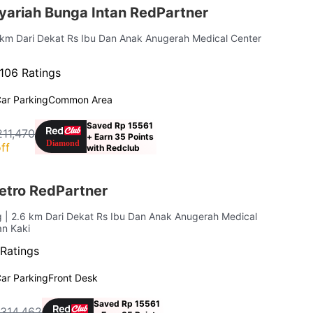
yariah Bunga Intan RedPartner
5 km Dari Dekat Rs Ibu Dan Anak Anugerah Medical Center
106 Ratings
ar Parking
Common Area
Saved Rp 15561
211,470
+ Earn 35 Points
ff
with Redclub
etro RedPartner
g
| 2.6 km Dari Dekat Rs Ibu Dan Anak Anugerah Medical
an Kaki
Ratings
ar Parking
Front Desk
Saved Rp 15561
 314,462