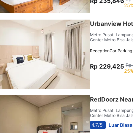
Rp 235,846
25%
Urbanview Hot
Metro Pusat, Lampu
Center Metro Bisa Jal
Reception
Car Parking
Rp
Rp 229,425
25%
RedDoorz Nea
Metro Pusat, Lampu
Center Metro Bisa Jal
4.7/5
Luar Biasa