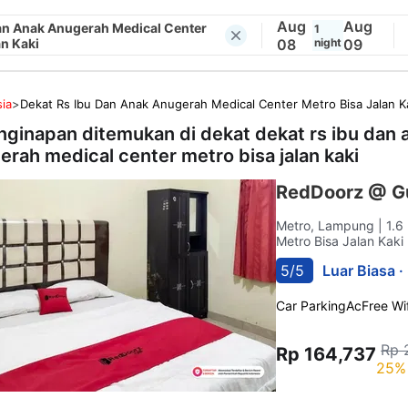
Aug
Aug
an Anak Anugerah Medical Center
1
an Kaki
08
night
09
ia
>
Dekat Rs Ibu Dan Anak Anugerah Medical Center Metro Bisa Jalan K
nginapan ditemukan di dekat
dekat rs ibu dan 
erah medical center metro bisa jalan kaki
RedDoorz @ G
Metro, Lampung
| 1.
Metro Bisa Jalan Kaki
5/5
Luar Biasa ·
Car Parking
Ac
Free Wif
Rp 
Rp 164,737
25% 