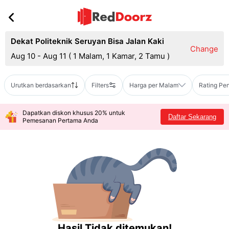
Dekat Politeknik Seruyan Bisa Jalan Kaki
Change
Aug 10 - Aug 11
(
1 Malam, 1 Kamar, 2 Tamu
)
Urutkan berdasarkan
Filters
Harga per Malam
Rating Pe
Dapatkan diskon khusus 20% untuk
Daftar Sekarang
Pemesanan Pertama Anda
Hasil Tidak ditemukan!