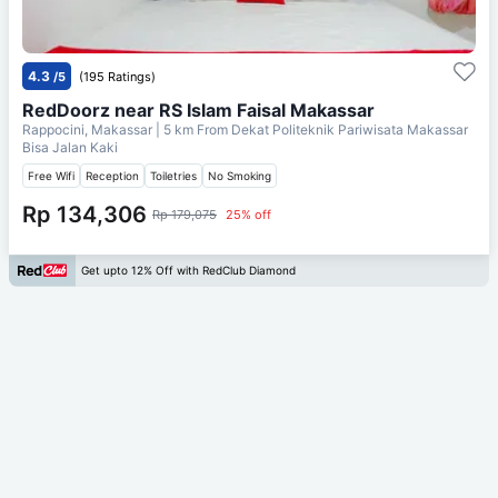
4.3
/5
(195 Ratings)
RedDoorz near RS Islam Faisal Makassar
Rappocini, Makassar
| 5 km From
Dekat Politeknik Pariwisata Makassar
Bisa Jalan Kaki
Free Wifi
Reception
Toiletries
No Smoking
Rp 134,306
Rp 179,075
25% off
Get upto 12% Off with RedClub Diamond