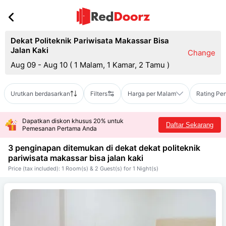
Dekat Politeknik Pariwisata Makassar Bisa
Jalan Kaki
Change
Aug 09 - Aug 10
(
1 Malam, 1 Kamar, 2 Tamu
)
Urutkan berdasarkan
Filters
Harga per Malam
Rating Pe
Dapatkan diskon khusus 20% untuk
Daftar Sekarang
Pemesanan Pertama Anda
3 penginapan ditemukan di dekat
dekat politeknik
pariwisata makassar bisa jalan kaki
Price (tax included): 1 Room(s) & 2 Guest(s) for 1 Night(s)