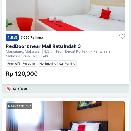
4.8
/5
(1685 Ratings)
RedDoorz near Mall Ratu Indah 3
Mamajang, Makassar
| 4.3 km From
Dekat Politeknik Pariwisata
Makassar Bisa Jalan Kaki
Free Wifi
Reception
No Smoking
Car Parking
Rp 120,000
Sale Room
RedDoorz Plus