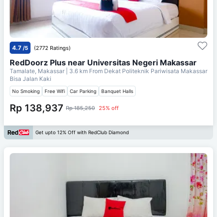
4.7
/5
(2772 Ratings)
RedDoorz Plus near Universitas Negeri Makassar
Tamalate, Makassar
| 3.6 km From
Dekat Politeknik Pariwisata Makassar
Bisa Jalan Kaki
No Smoking
Free Wifi
Car Parking
Banquet Halls
Rp 138,937
Rp 185,250
25% off
Get upto 12% Off with RedClub Diamond