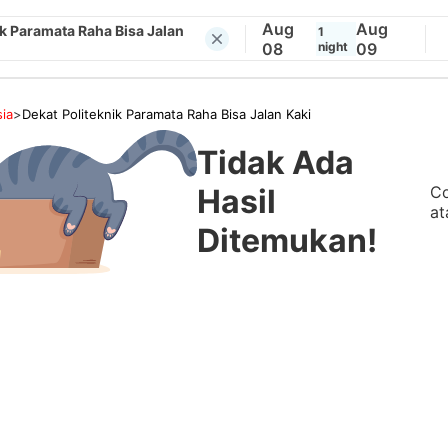
Aug
Aug
ik Paramata Raha Bisa Jalan
1
08
night
09
ia
>
Dekat Politeknik Paramata Raha Bisa Jalan Kaki
Tidak Ada
Co
Hasil
at
Ditemukan!