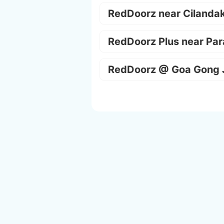
RedDoorz near Cilanda
RedDoorz Plus near Par
RedDoorz @ Goa Gong 