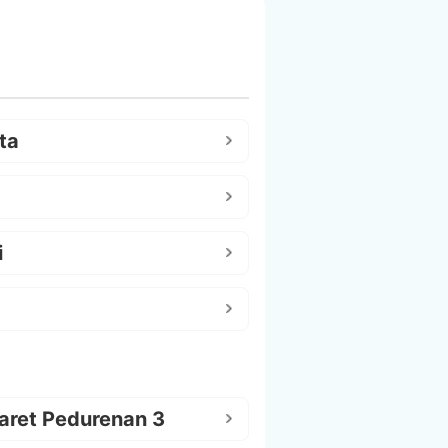
ta
i
aret Pedurenan 3