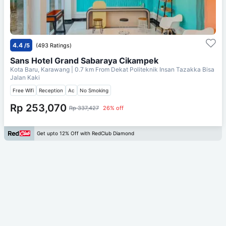
4.4
/5
(493 Ratings)
Sans Hotel Grand Sabaraya Cikampek
Kota Baru, Karawang
| 0.7 km From
Dekat Politeknik Insan Tazakka Bisa
Jalan Kaki
Free Wifi
Reception
Ac
No Smoking
Rp 253,070
Rp 337,427
26% off
Get upto 12% Off with RedClub Diamond