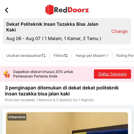
Dekat Politeknik Insan Tazakka Bisa Jalan
Kaki
Change
Aug 06 - Aug 07
(
1 Malam, 1 Kamar, 2 Tamu
)
Urutkan berdasarkan
Filters
Harga per Malam
Rating Pe
Dapatkan diskon khusus 20% untuk
Daftar Sekarang
Pemesanan Pertama Anda
3 penginapan ditemukan di dekat
dekat politeknik
insan tazakka bisa jalan kaki
Price (tax included): 1 Room(s) & 2 Guest(s) for 1 Night(s)
Urbanview