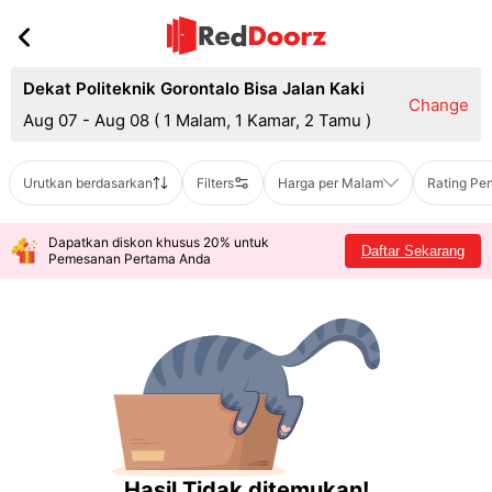
Dekat Politeknik Gorontalo Bisa Jalan Kaki
Change
Aug 07 - Aug 08
(
1 Malam, 1 Kamar, 2 Tamu
)
Urutkan berdasarkan
Filters
Harga per Malam
Rating Pe
Dapatkan diskon khusus 20% untuk
Daftar Sekarang
Pemesanan Pertama Anda
Hasil Tidak ditemukan!