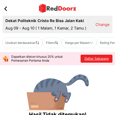
Dekat Politeknik Cristo Re Bisa Jalan Kaki
Change
Aug 09 - Aug 10
(
1 Malam, 1 Kamar, 2 Tamu
)
Urutkan berdasarkan
Filters
Harga per Malam
Rating Pe
Dapatkan diskon khusus 20% untuk
Daftar Sekarang
Pemesanan Pertama Anda
Hasil Tidak ditemukan!