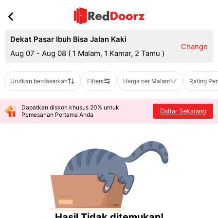
Dekat Pasar Ibuh Bisa Jalan Kaki
Change
Aug 07 - Aug 08
(
1 Malam, 1 Kamar, 2 Tamu
)
Urutkan berdasarkan
Filters
Harga per Malam
Rating Pe
Dapatkan diskon khusus 20% untuk
Daftar Sekarang
Pemesanan Pertama Anda
Hasil Tidak ditemukan!