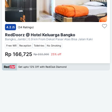
4.2
/5
(34 Ratings)
RedDoorz @ Hotel Keluarga Bangko
Bangko, Jambi
| 0.9 km From
Dekat Pasar Atas Bisa Jalan Kaki
Free Wifi
Reception
Toiletries
No Smoking
Rp 166,725
Rp 222,300
25% off
Get upto 12% Off with RedClub Diamond