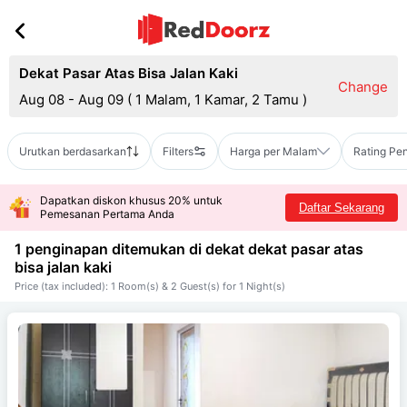
Dekat Pasar Atas Bisa Jalan Kaki
Change
Aug 08 - Aug 09
(
1 Malam, 1 Kamar, 2 Tamu
)
Urutkan berdasarkan
Filters
Harga per Malam
Rating Pe
Dapatkan diskon khusus 20% untuk
Daftar Sekarang
Pemesanan Pertama Anda
1 penginapan ditemukan di dekat
dekat pasar atas
bisa jalan kaki
Price (tax included): 1 Room(s) & 2 Guest(s) for 1 Night(s)