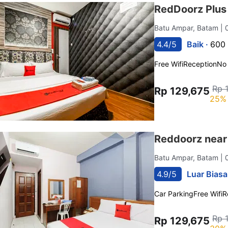
RedDoorz Plus
Batu Ampar, Batam
| 
4.4/5
Baik ·
600 
Free Wifi
Reception
No
Rp 
Rp 129,675
25% 
Reddoorz near 
Batu Ampar, Batam
| 
4.9/5
Luar Biasa
Car Parking
Free Wifi
R
Rp 
Rp 129,675