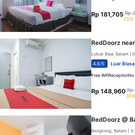
Rp 
Rp 181,705
25% 
RedDoorz near
Lubuk Baja, Batam
| 
4.8/5
Luar Biasa
Free Wifi
Reception
No
Rp
Rp 148,960
30%
RedDoorz @ B
Bengkong, Batam
| 3