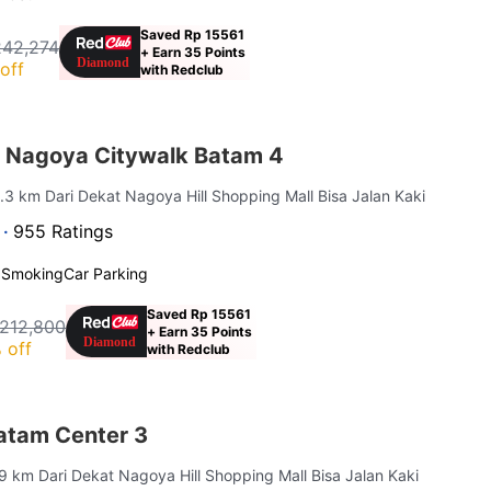
Saved Rp 15561
242,274
+ Earn 35 Points
off
with Redclub
 Nagoya Citywalk Batam 4
0.3 km Dari Dekat Nagoya Hill Shopping Mall Bisa Jalan Kaki
 ·
955 Ratings
 Smoking
Car Parking
Saved Rp 15561
 212,800
+ Earn 35 Points
 off
with Redclub
atam Center 3
.9 km Dari Dekat Nagoya Hill Shopping Mall Bisa Jalan Kaki