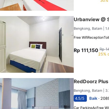
30% 
Urbanview @ 
Bengkong, Batam
| 1
Free Wifi
Reception
Toi
Rp 1
Rp 111,150
25% o
RedDoorz Plus 
Bengkong, Batam
| 3
4.5/5
Baik ·
2089
Car Parking
Ac
Free Wif