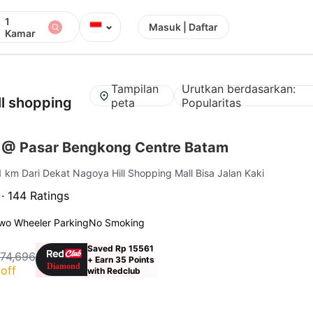
1
⌄
Masuk | Daftar
Kamar
Tampilan
Urutkan berdasarkan:
ll shopping
peta
Popularitas
 @ Pasar Bengkong Centre Batam
.1 km Dari Dekat Nagoya Hill Shopping Mall Bisa Jalan Kaki
 ·
144 Ratings
wo Wheeler Parking
No Smoking
Saved Rp 15561
174,696
+ Earn 35 Points
off
with Redclub