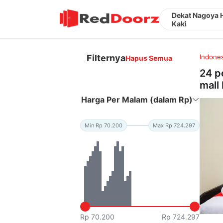
Dekat Nagoya H
Kaki
Filternya
Indones
Hapus Semua
24 p
mall 
Harga Per Malam (dalam Rp)
Min Rp 70.200
Max Rp 724.297
Rp 70.200
Rp 724.297