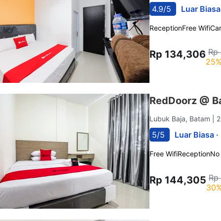
4.9/5
Luar Biasa
Reception
Free Wifi
Car
Rp 
Rp 134,306
25%
RedDoorz @ Ba
Lubuk Baja, Batam
| 
5/5
Luar Biasa ·
Free Wifi
Reception
No
Rp
Rp 144,305
30%