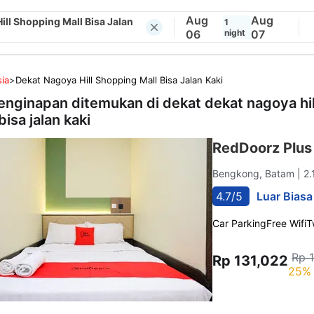
Aug
Aug
ill Shopping Mall Bisa Jalan
1
06
night
07
ia
>
Dekat Nagoya Hill Shopping Mall Bisa Jalan Kaki
enginapan ditemukan di dekat
dekat nagoya hi
bisa jalan kaki
RedDoorz Plus
Bengkong, Batam
| 2
4.7/5
Luar Biasa
Car Parking
Free Wifi
T
Rp 
Rp 131,022
25% 