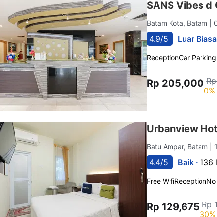
SANS Vibes d 
Batam Kota, Batam
| 
4.9/5
Luar Biasa
Reception
Car Parking
Rp
Rp 205,000
0% 
Urbanview Hot
Batu Ampar, Batam
| 
4.4/5
Baik ·
136 
Free Wifi
Reception
No
Rp 
Rp 129,675
30% 