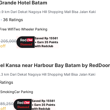
Grande Hotel Batam
0.9 km Dari Dekat Nagoya Hill Shopping Mall Bisa Jalan Kaki
 ·
36 Ratings
Free Wifi
Two Wheeler Parking
Saved Rp 15561
 205,000
+ Earn 35 Points
off
with Redclub
el Kansa near Harbour Bay Batam by RedDoo
1.3 km Dari Dekat Nagoya Hill Shopping Mall Bisa Jalan Kaki
Ratings
 Smoking
Car Parking
Saved Rp 15561
185,250
+ Earn 35 Points
off
with Redclub