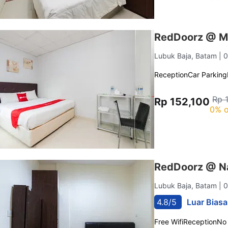
RedDoorz @ M
Lubuk Baja, Batam
| 
Reception
Car Parking
Rp 
Rp 152,100
0% o
RedDoorz @ N
Lubuk Baja, Batam
| 
4.8/5
Luar Biasa
Free Wifi
Reception
No