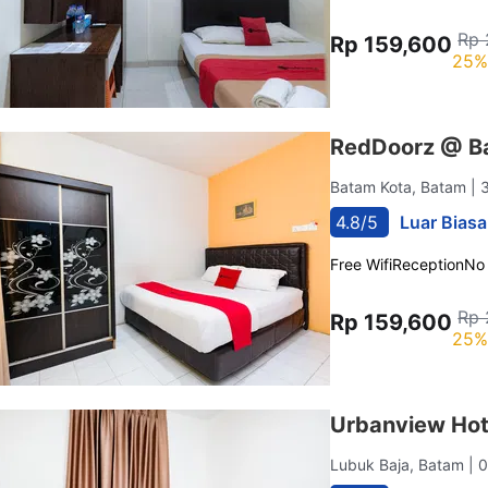
Rp 
Rp 159,600
25%
RedDoorz @ B
Batam Kota, Batam
| 
4.8/5
Luar Biasa
Free Wifi
Reception
No
Rp 
Rp 159,600
25%
Urbanview Hot
Lubuk Baja, Batam
| 