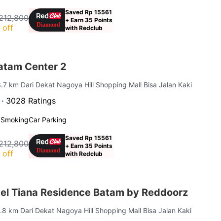
Saved Rp 15561
212,800
+ Earn 35 Points
 off
with Redclub
atam Center 2
3.7 km Dari Dekat Nagoya Hill Shopping Mall Bisa Jalan Kaki
 ·
3028 Ratings
 Smoking
Car Parking
Saved Rp 15561
212,800
+ Earn 35 Points
 off
with Redclub
el Tiana Residence Batam by Reddoorz
0.8 km Dari Dekat Nagoya Hill Shopping Mall Bisa Jalan Kaki