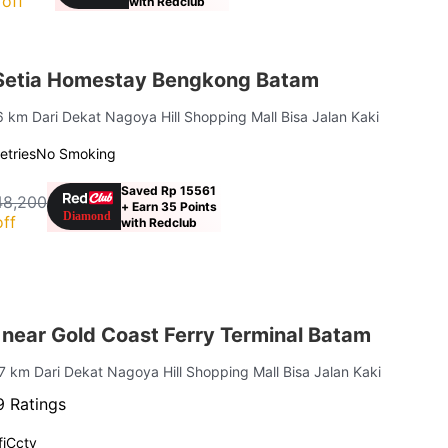
off
with Redclub
Setia Homestay Bengkong Batam
.6 km Dari Dekat Nagoya Hill Shopping Mall Bisa Jalan Kaki
letries
No Smoking
Saved Rp 15561
48,200
+ Earn 35 Points
ff
with Redclub
near Gold Coast Ferry Terminal Batam
.7 km Dari Dekat Nagoya Hill Shopping Mall Bisa Jalan Kaki
 Ratings
i
Cctv