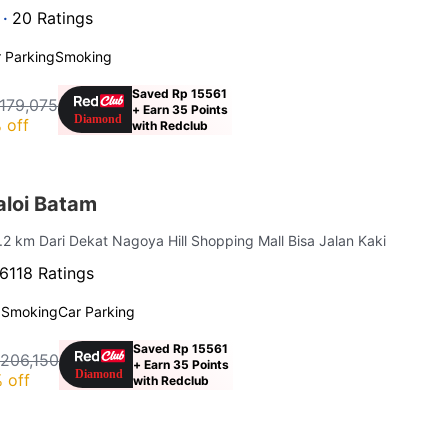
 ·
20 Ratings
 Parking
Smoking
Saved Rp 15561
179,075
+ Earn 35 Points
 off
with Redclub
loi Batam
2.2 km Dari Dekat Nagoya Hill Shopping Mall Bisa Jalan Kaki
6118 Ratings
 Smoking
Car Parking
Saved Rp 15561
 206,150
+ Earn 35 Points
 off
with Redclub