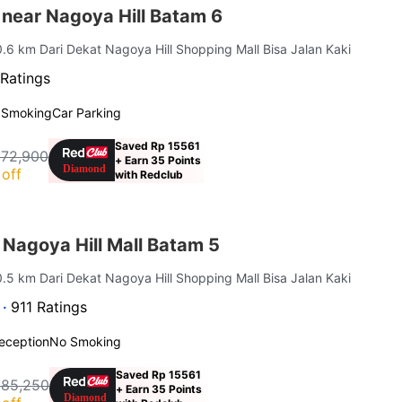
 near Nagoya Hill Batam 6
0.6 km Dari Dekat Nagoya Hill Shopping Mall Bisa Jalan Kaki
Ratings
 Smoking
Car Parking
Saved Rp 15561
172,900
+ Earn 35 Points
off
with Redclub
Nagoya Hill Mall Batam 5
0.5 km Dari Dekat Nagoya Hill Shopping Mall Bisa Jalan Kaki
 ·
911 Ratings
eception
No Smoking
Saved Rp 15561
185,250
+ Earn 35 Points