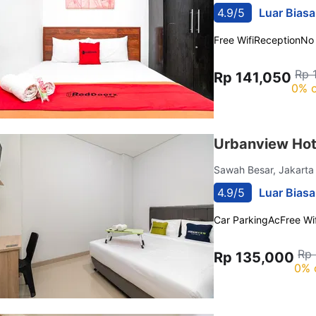
4.9/5
Luar Biasa
Free Wifi
Reception
No
Rp 
Rp 141,050
0% o
Urbanview Hot
Sawah Besar, Jakart
4.9/5
Luar Biasa
Car Parking
Ac
Free Wif
Rp
Rp 135,000
0% 