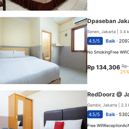
Dpaseban Jaka
Senen, Jakarta
| 3.4 
4.5/5
Baik ·
2097
No Smoking
Free Wifi
C
Rp 
Rp 134,306
25%
RedDoorz @ Ja
Gambir, Jakarta
| 2.3
4.5/5
Baik ·
5302
Free Wifi
Reception
Ac