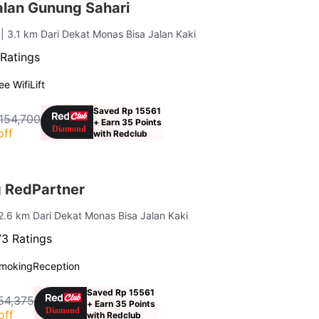
lan Gunung Sahari
a
| 3.1 km Dari Dekat Monas Bisa Jalan Kaki
Ratings
ee Wifi
Lift
Saved Rp 15561
154,700
+ Earn 35 Points
off
with Redclub
 RedPartner
 2.6 km Dari Dekat Monas Bisa Jalan Kaki
3 Ratings
moking
Reception
Saved Rp 15561
54,375
+ Earn 35 Points
off
with Redclub