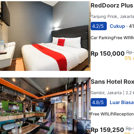
RedDoorz Plus
Tanjung Priok, Jakart
4.2/5
Cukup ·
41
Car Parking
Free Wifi
R
Rp
Rp 150,000
0% 
Sans Hotel Ro
Gambir, Jakarta
| 2.2
4.8/5
Luar Biasa
Free Wifi
Lift
Reception
Rp 
Rp 159,250