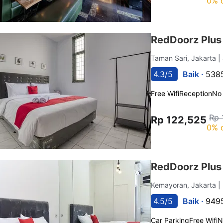
0% 
RedDoorz Plus 
Taman Sari, Jakarta
|
4.3/5
Baik ·
5385
Free Wifi
Reception
No
Rp 
Rp 122,525
0% 
RedDoorz Plu
Kemayoran, Jakarta
|
4.5/5
Baik ·
9495
Car Parking
Free Wifi
N