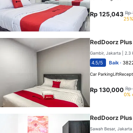
Rp 
Rp 125,043
25%
RedDoorz Plus
Gambir, Jakarta
| 2.3
4.5/5
Baik ·
3822
Car Parking
Lift
Recept
Rp
Rp 130,000
0% 
RedDoorz Plus
Sawah Besar, Jakart