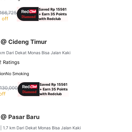
Saved Rp 15561
166,725
+ Earn 35 Points
 off
with Redclub
 @ Cideng Timur
 km Dari Dekat Monas Bisa Jalan Kaki
 Ratings
ion
No Smoking
Saved Rp 15561
 130,000
+ Earn 35 Points
off
with Redclub
 @ Pasar Baru
a
| 1.7 km Dari Dekat Monas Bisa Jalan Kaki