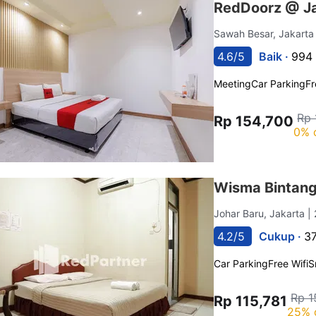
RedDoorz @ Ja
Sawah Besar, Jakart
4.6/5
Baik ·
994 
Meeting
Car Parking
Fr
Rp 
Rp 154,700
0% 
Wisma Bintang
Johar Baru, Jakarta
|
4.2/5
Cukup ·
37
Car Parking
Free Wifi
S
Rp 1
Rp 115,781
25% 