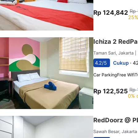
Rp 
Rp 124,842
25%
Ichiza 2 RedPa
Taman Sari, Jakarta
|
4.2/5
Cukup ·
42
Car Parking
Free Wifi
T
Rp 
Rp 122,525
0% 
RedDoorz @ PB
Sawah Besar, Jakart