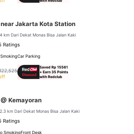
off
with Redclub
near Jakarta Kota Station
 4 km Dari Dekat Monas Bisa Jalan Kaki
 Ratings
 Smoking
Car Parking
Saved Rp 15561
122,525
+ Earn 35 Points
off
with Redclub
s @ Kemayoran
 2.3 km Dari Dekat Monas Bisa Jalan Kaki
 Ratings
o Smoking
Front Desk