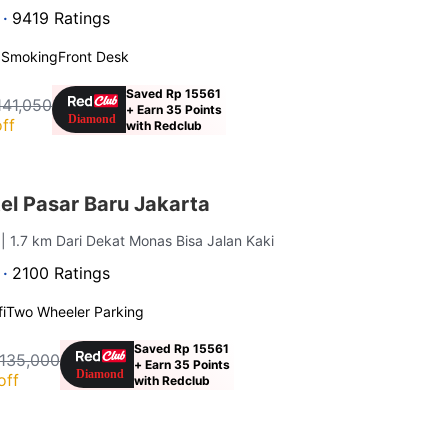
 ·
9419 Ratings
 Smoking
Front Desk
Saved Rp 15561
141,050
+ Earn 35 Points
ff
with Redclub
el Pasar Baru Jakarta
a
| 1.7 km Dari Dekat Monas Bisa Jalan Kaki
 ·
2100 Ratings
i
Two Wheeler Parking
Saved Rp 15561
 135,000
+ Earn 35 Points
off
with Redclub