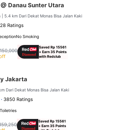
 @ Danau Sunter Utara
a
| 5.4 km Dari Dekat Monas Bisa Jalan Kaki
28 Ratings
eception
No Smoking
Saved Rp 15561
 150,000
+ Earn 35 Points
off
with Redclub
xy Jakarta
 km Dari Dekat Monas Bisa Jalan Kaki
 ·
3850 Ratings
Toiletries
Saved Rp 15561
159,250
+ Earn 35 Points