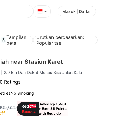
⌄
Masuk | Daftar
Tampilan
Urutkan berdasarkan:
peta
Popularitas
ah near Stasiun Karet
a
| 2.9 km Dari Dekat Monas Bisa Jalan Kaki
0 Ratings
letries
No Smoking
Saved Rp 15561
105,625
+ Earn 35 Points
off
with Redclub