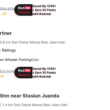
Saved Rp 15561
166,456
+ Earn 35 Points
 off
with Redclub
rtner
 2.8 km Dari Dekat Monas Bisa Jalan Kaki
 Ratings
wo Wheeler Parking
Cctv
Saved Rp 15561
122,525
+ Earn 35 Points
off
with Redclub
Inn near Stasiun Juanda
a
| 1.4 km Dari Dekat Monas Bisa Jalan Kaki