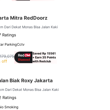
rta Mitra RedDoorz
km Dari Dekat Monas Bisa Jalan Kaki
 Ratings
ar Parking
Cctv
Saved Rp 15561
179,075
+ Earn 35 Points
 off
with Redclub
lan Biak Roxy Jakarta
 km Dari Dekat Monas Bisa Jalan Kaki
 Ratings
No Smoking