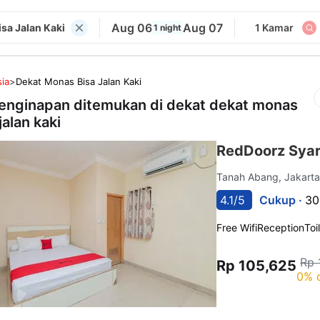
Aug 06
Aug 07
sa Jalan Kaki
1 Kamar
1 night
ia
>
Dekat Monas Bisa Jalan Kaki
enginapan ditemukan di dekat
dekat monas
jalan kaki
RedDoorz Syari
Tanah Abang, Jakart
4.1/5
Cukup ·
30
Free Wifi
Reception
Toi
Rp 
Rp 105,625
0% 