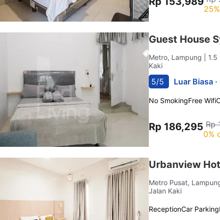
Rp 153,989
25%
Guest House S
Metro, Lampung
| 1.
Kaki
5/5
Luar Biasa ·
No Smoking
Free Wifi
C
Rp 
Rp 186,295
0% o
Urbanview Hot
Metro Pusat, Lampu
Jalan Kaki
Reception
Car Parking