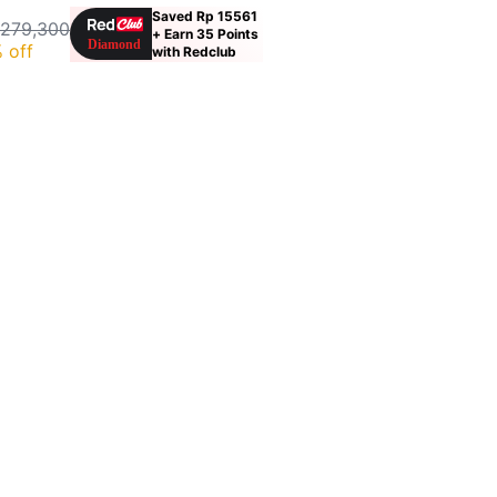
Saved Rp 15561
 279,300
+ Earn 35 Points
 off
with Redclub