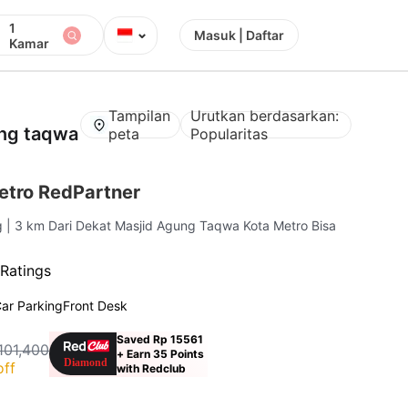
1
⌄
Masuk | Daftar
Kamar
Tampilan
Urutkan berdasarkan:
ung taqwa
peta
Popularitas
etro RedPartner
g
| 3 km Dari Dekat Masjid Agung Taqwa Kota Metro Bisa
Ratings
ar Parking
Front Desk
Saved Rp 15561
101,400
+ Earn 35 Points
off
with Redclub