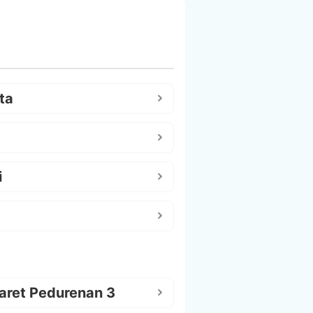
ta
i
aret Pedurenan 3