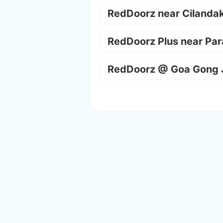
RedDoorz near Cilanda
RedDoorz Plus near Par
RedDoorz @ Goa Gong 