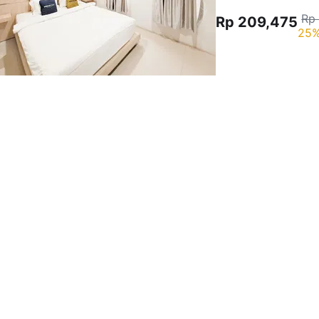
Rp
Rp 209,475
25%