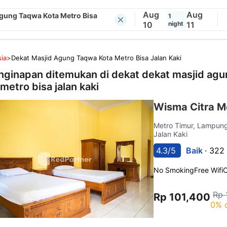
Aug
Aug
Agung Taqwa Kota Metro Bisa
1
10
night
11
ia
>
Dekat Masjid Agung Taqwa Kota Metro Bisa Jalan Kaki
nginapan ditemukan di dekat
dekat masjid ag
metro bisa jalan kaki
Wisma Citra M
Metro Timur, Lampun
Jalan Kaki
4.3/5
Baik ·
322 
No Smoking
Free Wifi
C
Rp 
Rp 101,400
0% 