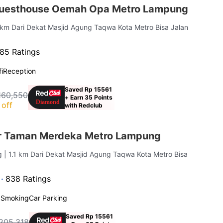
uesthouse Oemah Opa Metro Lampung
9 km Dari Dekat Masjid Agung Taqwa Kota Metro Bisa Jalan
85 Ratings
i
Reception
Saved Rp 15561
160,550
+ Earn 35 Points
off
with Redclub
r Taman Merdeka Metro Lampung
ng
| 1.1 km Dari Dekat Masjid Agung Taqwa Kota Metro Bisa
 ·
838 Ratings
 Smoking
Car Parking
Saved Rp 15561
205,318