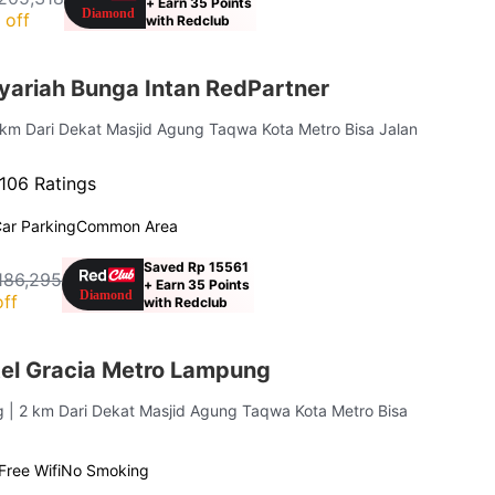
+ Earn 35 Points
 off
with Redclub
yariah Bunga Intan RedPartner
5 km Dari Dekat Masjid Agung Taqwa Kota Metro Bisa Jalan
106 Ratings
ar Parking
Common Area
Saved Rp 15561
186,295
+ Earn 35 Points
ff
with Redclub
el Gracia Metro Lampung
ng
| 2 km Dari Dekat Masjid Agung Taqwa Kota Metro Bisa
Free Wifi
No Smoking