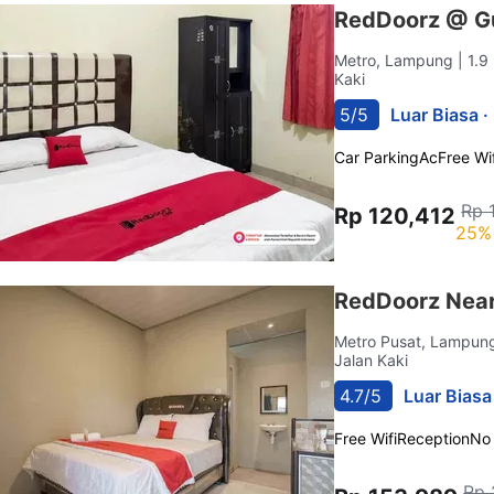
RedDoorz @ G
Metro, Lampung
| 1.
Kaki
5/5
Luar Biasa ·
Car Parking
Ac
Free Wif
Rp 
Rp 120,412
25% 
RedDoorz Nea
Metro Pusat, Lampu
Jalan Kaki
4.7/5
Luar Biasa
Free Wifi
Reception
No
Rp 