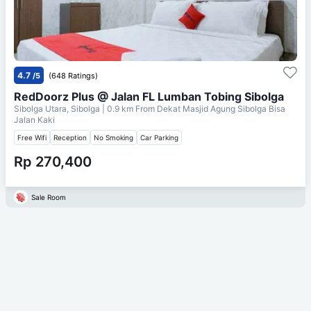
4.7
/5
(648 Ratings)
RedDoorz Plus @ Jalan FL Lumban Tobing Sibolga
Sibolga Utara, Sibolga
| 0.9 km From
Dekat Masjid Agung Sibolga Bisa
Jalan Kaki
Free Wifi
Reception
No Smoking
Car Parking
Rp 270,400
Sale Room