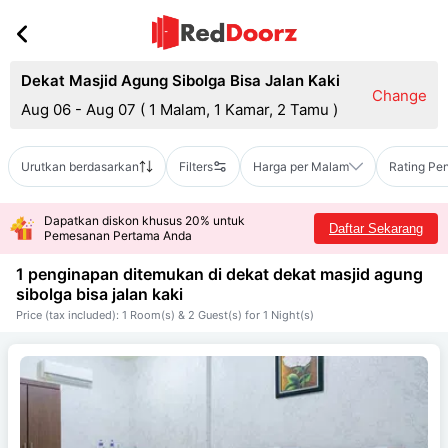
Dekat Masjid Agung Sibolga Bisa Jalan Kaki
Change
Aug 06 - Aug 07
(
1 Malam, 1 Kamar, 2 Tamu
)
Urutkan berdasarkan
Filters
Harga per Malam
Rating Pe
Dapatkan diskon khusus 20% untuk
Daftar Sekarang
Pemesanan Pertama Anda
1 penginapan ditemukan di dekat
dekat masjid agung
sibolga bisa jalan kaki
Price (tax included): 1 Room(s) & 2 Guest(s) for 1 Night(s)