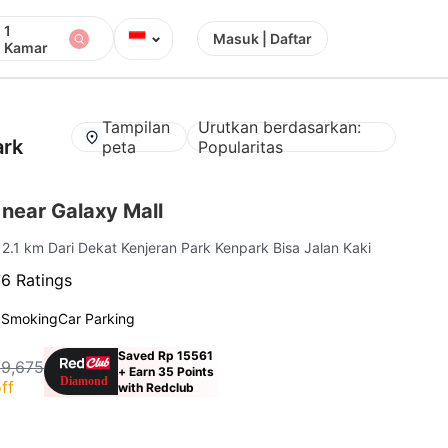
1
⌄
Masuk | Daftar
Kamar
Tampilan
Urutkan berdasarkan:
ark
peta
Popularitas
near Galaxy Mall
 2.1 km Dari Dekat Kenjeran Park Kenpark Bisa Jalan Kaki
6 Ratings
 Smoking
Car Parking
Saved Rp 15561
29,675
+ Earn 35 Points
ff
with Redclub