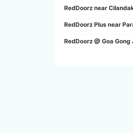
RedDoorz near Cilanda
RedDoorz Plus near Par
RedDoorz @ Goa Gong 