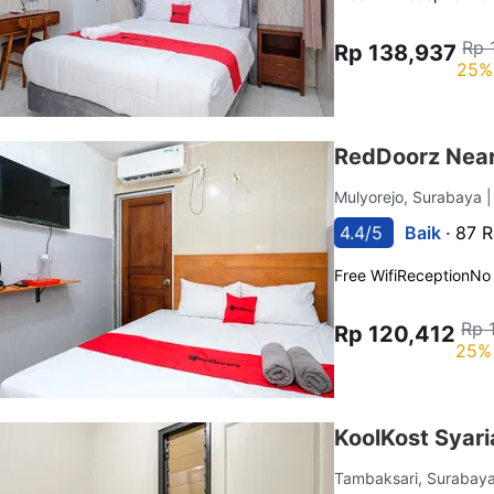
Rp 
Rp 138,937
25%
RedDoorz Near
Mulyorejo, Surabaya
|
4.4/5
Baik ·
87 R
Free Wifi
Reception
No
Rp 
Rp 120,412
25% 
KoolKost Syari
Tambaksari, Surabay