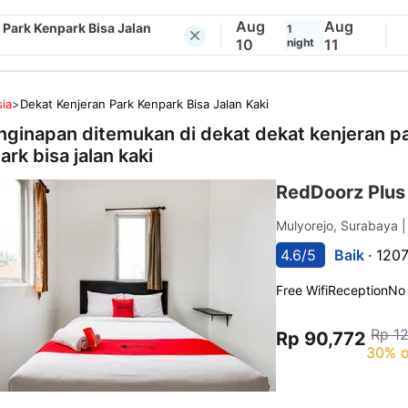
Aug
Aug
 Park Kenpark Bisa Jalan
1
10
night
11
ia
>
Dekat Kenjeran Park Kenpark Bisa Jalan Kaki
nginapan ditemukan di dekat
dekat kenjeran p
ark bisa jalan kaki
RedDoorz Plus 
Mulyorejo, Surabaya
|
4.6/5
Baik ·
1207
Free Wifi
Reception
No
Rp 1
Rp 90,772
30% o