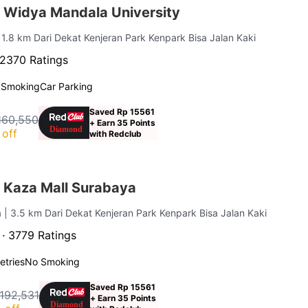
 Widya Mandala University
 1.8 km Dari Dekat Kenjeran Park Kenpark Bisa Jalan Kaki
2370 Ratings
 Smoking
Car Parking
Saved Rp 15561
160,550
+ Earn 35 Points
off
with Redclub
 Kaza Mall Surabaya
a
| 3.5 km Dari Dekat Kenjeran Park Kenpark Bisa Jalan Kaki
 ·
3779 Ratings
letries
No Smoking
Saved Rp 15561
192,531
+ Earn 35 Points