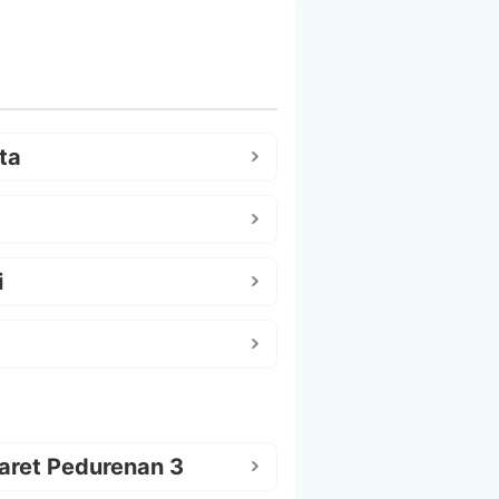
ta
i
aret Pedurenan 3