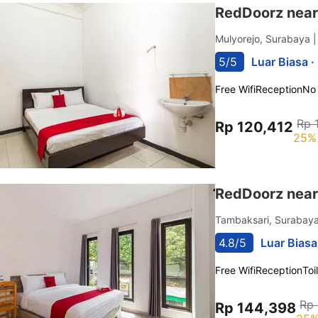
RedDoorz near
Mulyorejo, Surabaya
|
5/5
Luar Biasa ·
Free Wifi
Reception
No
Rp 
Rp 120,412
25% 
RedDoorz near
Tambaksari, Surabay
4.8/5
Luar Biasa
Free Wifi
Reception
Toi
Rp 
Rp 144,398