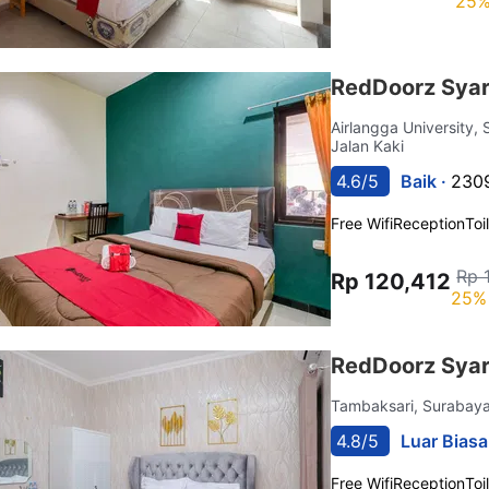
25%
RedDoorz Syar
Airlangga University,
Jalan Kaki
4.6/5
Baik ·
2309
Free Wifi
Reception
Toi
Rp 
Rp 120,412
25% 
RedDoorz Syar
Tambaksari, Surabay
4.8/5
Luar Biasa
Free Wifi
Reception
Toi