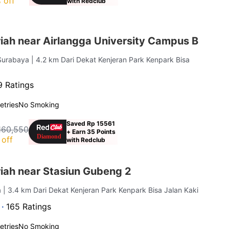
 off
with Redclub
iah near Airlangga University Campus B
 Surabaya
| 4.2 km Dari Dekat Kenjeran Park Kenpark Bisa
 Ratings
letries
No Smoking
Saved Rp 15561
160,550
+ Earn 35 Points
off
with Redclub
iah near Stasiun Gubeng 2
a
| 3.4 km Dari Dekat Kenjeran Park Kenpark Bisa Jalan Kaki
 ·
165 Ratings
letries
No Smoking