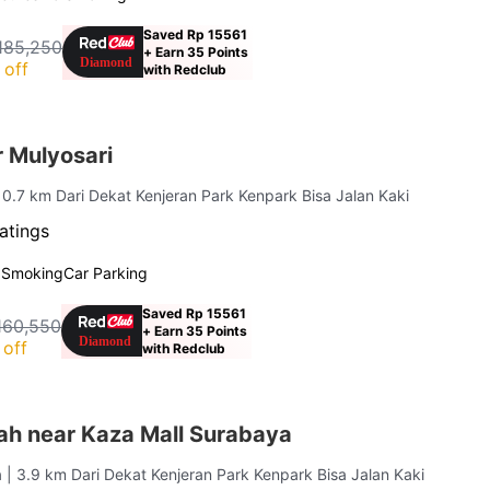
Saved Rp 15561
185,250
+ Earn 35 Points
 off
with Redclub
 Mulyosari
 0.7 km Dari Dekat Kenjeran Park Kenpark Bisa Jalan Kaki
atings
 Smoking
Car Parking
Saved Rp 15561
160,550
+ Earn 35 Points
off
with Redclub
ah near Kaza Mall Surabaya
a
| 3.9 km Dari Dekat Kenjeran Park Kenpark Bisa Jalan Kaki