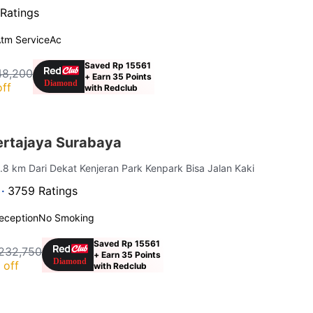
Ratings
tm Service
Ac
Saved Rp 15561
48,200
+ Earn 35 Points
ff
with Redclub
rtajaya Surabaya
4.8 km Dari Dekat Kenjeran Park Kenpark Bisa Jalan Kaki
 ·
3759 Ratings
eception
No Smoking
Saved Rp 15561
232,750
+ Earn 35 Points
 off
with Redclub