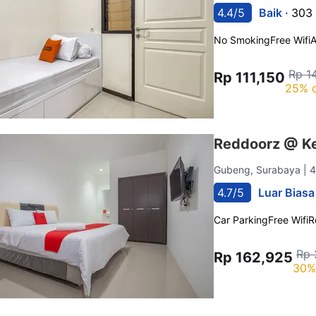
4.4/5
Baik ·
303 
No Smoking
Free Wifi
A
Rp 1
Rp 111,150
25% o
Reddoorz @ Ke
Gubeng, Surabaya
| 
4.7/5
Luar Biasa
Car Parking
Free Wifi
R
Rp 
Rp 162,925
30%