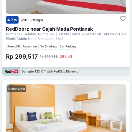
4.7
/5
(2015 Ratings)
RedDoorz near Gajah Mada Pontianak
Pontianak Selatan, Pontianak
| 3.8 km From
Dekat Institut Teknologi Dan
Bisnis Sabda Setia Bisa Jalan Kaki
Free Wifi
Reception
No Smoking
Car Parking
Rp 299,517
Rp 399,356
25% off
Get upto 12% Off with RedClub Diamond
Urbanview