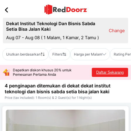
Dekat Institut Teknologi Dan Bisnis Sabda
Setia Bisa Jalan Kaki
Change
Aug 07 - Aug 08
(
1 Malam, 1 Kamar, 2 Tamu
)
Urutkan berdasarkan
Filters
Harga per Malam
Rating Pe
Dapatkan diskon khusus 20% untuk
Daftar Sekarang
Pemesanan Pertama Anda
4 penginapan ditemukan di dekat
dekat institut
teknologi dan bisnis sabda setia bisa jalan kaki
Price (tax included): 1 Room(s) & 2 Guest(s) for 1 Night(s)