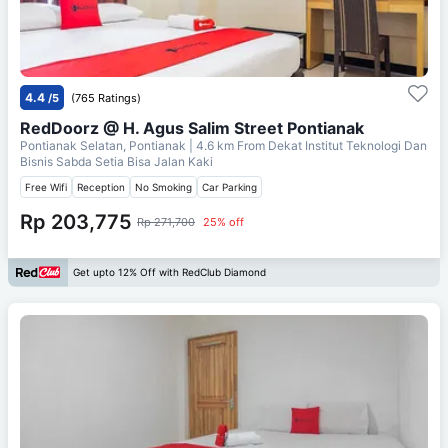
4.4
/5
(765 Ratings)
RedDoorz @ H. Agus Salim Street Pontianak
Pontianak Selatan, Pontianak
| 4.6 km From
Dekat Institut Teknologi Dan
Bisnis Sabda Setia Bisa Jalan Kaki
Free Wifi
Reception
No Smoking
Car Parking
Rp 203,775
Rp 271,700
25% off
Get upto 12% Off with RedClub Diamond