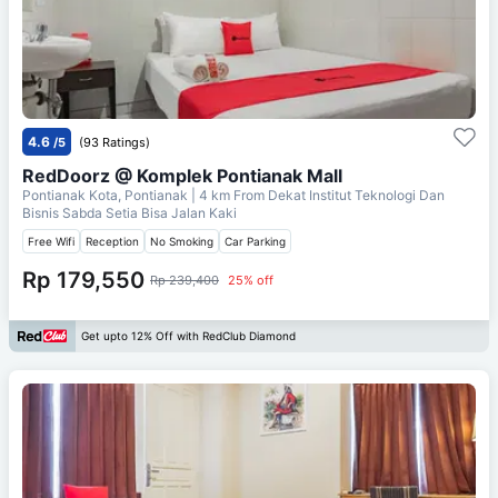
4.6
/5
(93 Ratings)
RedDoorz @ Komplek Pontianak Mall
Pontianak Kota, Pontianak
| 4 km From
Dekat Institut Teknologi Dan
Bisnis Sabda Setia Bisa Jalan Kaki
Free Wifi
Reception
No Smoking
Car Parking
Rp 179,550
Rp 239,400
25% off
Get upto 12% Off with RedClub Diamond