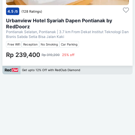
4.5
/5
(128 Ratings)
Urbanview Hotel Syariah Dapen Pontianak by
RedDoorz
Pontianak Selatan, Pontianak
| 3.7 km From
Dekat Institut Teknologi Dan
Bisnis Sabda Setia Bisa Jalan Kaki
Free Wifi
Reception
No Smoking
Car Parking
Rp 239,400
Rp 319,200
25% off
Get upto 12% Off with RedClub Diamond