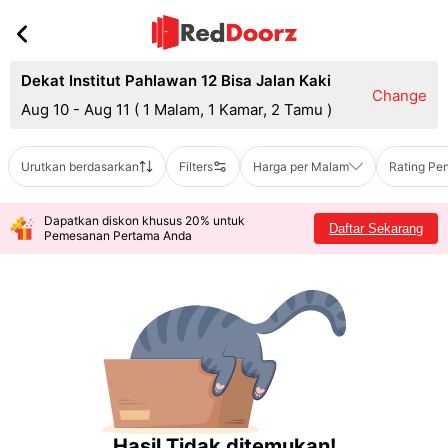
Dekat Institut Pahlawan 12 Bisa Jalan Kaki
Change
Aug 10 - Aug 11
(
1 Malam, 1 Kamar, 2 Tamu
)
Urutkan berdasarkan
Filters
Harga per Malam
Rating Pe
Dapatkan diskon khusus 20% untuk
Daftar Sekarang
Pemesanan Pertama Anda
Hasil Tidak ditemukan!