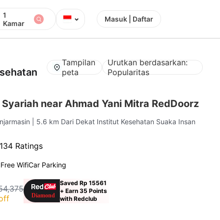
1
⌄
Masuk | Daftar
Kamar
Tampilan
Urutkan berdasarkan:
esehatan
peta
Popularitas
 Syariah near Ahmad Yani Mitra RedDoorz
anjarmasin
| 5.6 km Dari Dekat Institut Kesehatan Suaka Insan
134 Ratings
g
Free Wifi
Car Parking
Saved Rp 15561
54,375
+ Earn 35 Points
off
with Redclub