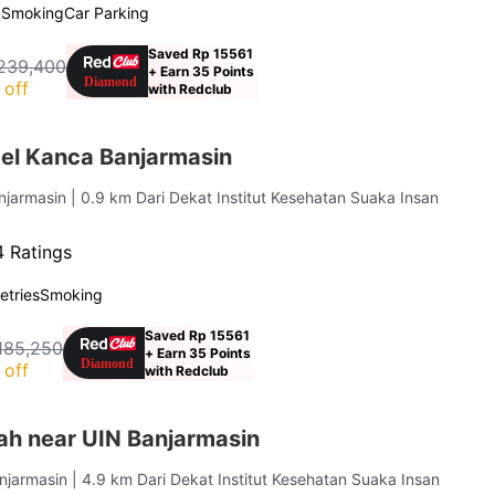
 Smoking
Car Parking
Saved Rp 15561
239,400
+ Earn 35 Points
 off
with Redclub
el Kanca Banjarmasin
anjarmasin
| 0.9 km Dari Dekat Institut Kesehatan Suaka Insan
4 Ratings
letries
Smoking
Saved Rp 15561
185,250
+ Earn 35 Points
 off
with Redclub
ah near UIN Banjarmasin
anjarmasin
| 4.9 km Dari Dekat Institut Kesehatan Suaka Insan