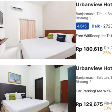
Urbanview Hot
Banjarmasin Timur, B
Bintang 2
4.6/5
Baik ·
2723
Free Wifi
Reception
Toi
Rp 
Rp 180,618
25% 
Urbanview Hot
Banjarmasin Selatan,
Bintang 2
Car Parking
Free Wifi
R
Rp 
Rp 129,675
30% 