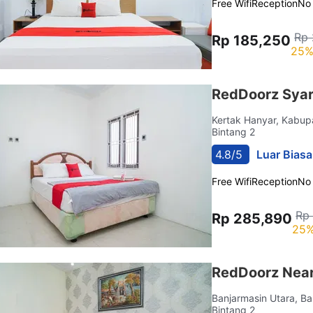
Free Wifi
Reception
No
Rp 
Rp 185,250
25%
RedDoorz Syari
Kertak Hanyar, Kabup
Bintang 2
4.8/5
Luar Biasa
Free Wifi
Reception
No
Rp 
Rp 285,890
25%
RedDoorz Near
Banjarmasin Utara, B
Bintang 2