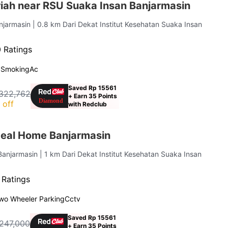
iah near RSU Suaka Insan Banjarmasin
anjarmasin
| 0.8 km Dari Dekat Institut Kesehatan Suaka Insan
 Ratings
 Smoking
Ac
Saved Rp 15561
322,762
+ Earn 35 Points
 off
with Redclub
eal Home Banjarmasin
Banjarmasin
| 1 km Dari Dekat Institut Kesehatan Suaka Insan
 Ratings
wo Wheeler Parking
Cctv
Saved Rp 15561
247,000
+ Earn 35 Points