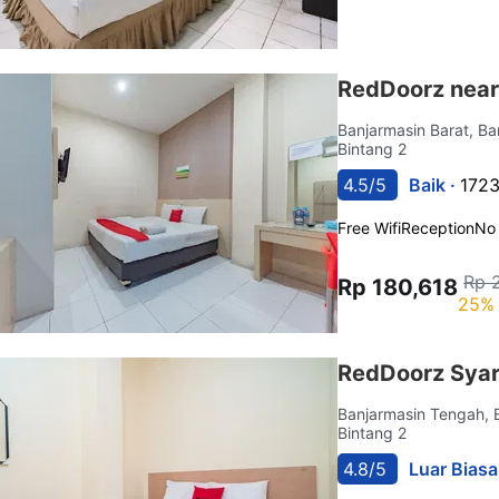
RedDoorz near
Banjarmasin Barat, B
Bintang 2
4.5/5
Baik ·
1723
Free Wifi
Reception
No
Rp 
Rp 180,618
25% 
RedDoorz Syar
Banjarmasin Tengah, 
Bintang 2
4.8/5
Luar Biasa