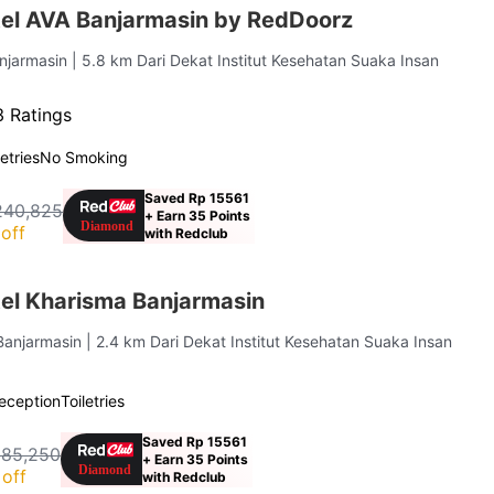
el AVA Banjarmasin by RedDoorz
anjarmasin
| 5.8 km Dari Dekat Institut Kesehatan Suaka Insan
 Ratings
letries
No Smoking
Saved Rp 15561
240,825
+ Earn 35 Points
off
with Redclub
el Kharisma Banjarmasin
 Banjarmasin
| 2.4 km Dari Dekat Institut Kesehatan Suaka Insan
eception
Toiletries
Saved Rp 15561
185,250
+ Earn 35 Points
off
with Redclub