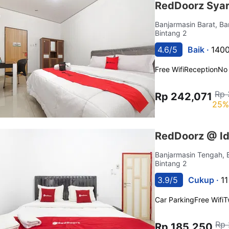
RedDoorz Syar
Banjarmasin Barat, B
Bintang 2
4.6/5
Baik ·
1400
Free Wifi
Reception
No
Rp 
Rp 242,071
25%
RedDoorz @ Id
Banjarmasin Tengah, 
Bintang 2
3.9/5
Cukup ·
11
Car Parking
Free Wifi
T
Rp 
Rp 185,250