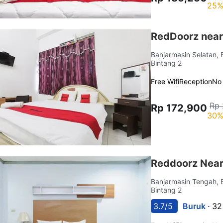
25%
RedDoorz near
Banjarmasin Selatan,
Bintang 2
Free Wifi
Reception
No
Rp 
Rp 172,900
30%
Reddoorz Near
Banjarmasin Tengah, 
Bintang 2
3.7/5
Buruk ·
32