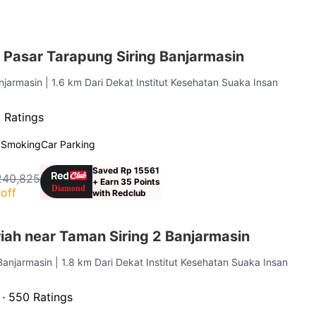
 Pasar Tarapung Siring Banjarmasin
anjarmasin
| 1.6 km Dari Dekat Institut Kesehatan Suaka Insan
 Ratings
 Smoking
Car Parking
Saved Rp 15561
240,825
+ Earn 35 Points
off
with Redclub
iah near Taman Siring 2 Banjarmasin
Banjarmasin
| 1.8 km Dari Dekat Institut Kesehatan Suaka Insan
 ·
550 Ratings