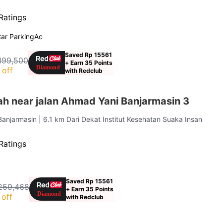
Ratings
ar Parking
Ac
Saved Rp 15561
199,500
+ Earn 35 Points
 off
with Redclub
ah near jalan Ahmad Yani Banjarmasin 3
 Banjarmasin
| 6.1 km Dari Dekat Institut Kesehatan Suaka Insan
Ratings
Saved Rp 15561
259,468
+ Earn 35 Points
off
with Redclub