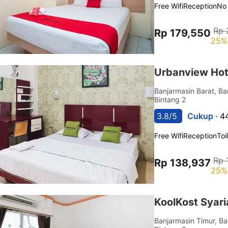
Free Wifi
Reception
No
Rp 
Rp 179,550
25%
Urbanview Hot
Banjarmasin Barat, B
Bintang 2
3.8/5
Cukup ·
4
Free Wifi
Reception
Toi
Rp 
Rp 138,937
25%
KoolKost Syari
Banjarmasin Timur, B