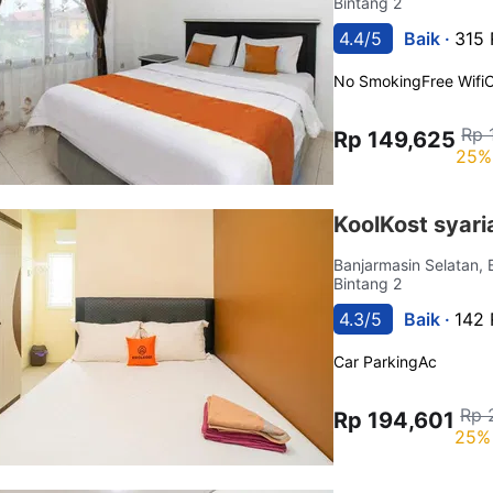
Bintang 2
4.4/5
Baik ·
315 
No Smoking
Free Wifi
C
Rp 
Rp 149,625
25%
KoolKost syari
Banjarmasin Selatan,
Bintang 2
4.3/5
Baik ·
142 
Car Parking
Ac
Rp 
Rp 194,601
25% 