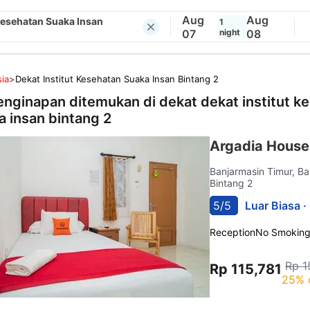
Aug
Aug
 Kesehatan Suaka Insan
1
07
night
08
ia
>
Dekat Institut Kesehatan Suaka Insan Bintang 2
enginapan ditemukan di dekat
dekat institut k
a insan bintang 2
Argadia House
Banjarmasin Timur, B
Bintang 2
5/5
Luar Biasa ·
Reception
No Smokin
Rp 1
Rp 115,781
25% 