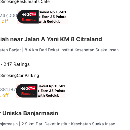
 Smoking
Restuarants Cafe
Saved Rp 15561
247,000
+ Earn 35 Points
 off
with Redclub
ah near Jalan A Yani KM 8 Citraland
aten Banjar
| 8.4 km Dari Dekat Institut Kesehatan Suaka Insan
 ·
247 Ratings
 Smoking
Car Parking
Saved Rp 15561
381,187
+ Earn 35 Points
 off
with Redclub
 Uniska Banjarmasin
anjarmasin
| 2.9 km Dari Dekat Institut Kesehatan Suaka Insan