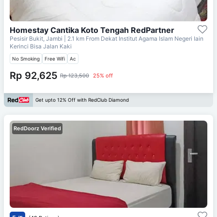
Homestay Cantika Koto Tengah RedPartner
Pesisir Bukit, Jambi
| 2.1 km From
Dekat Institut Agama Islam Negeri Iain
Kerinci Bisa Jalan Kaki
No Smoking
Free Wifi
Ac
Rp 92,625
Rp 123,500
25% off
Get upto 12% Off with RedClub Diamond
RedDoorz Verified