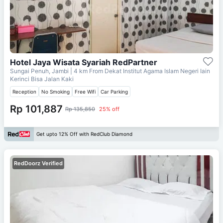
Hotel Jaya Wisata Syariah RedPartner
Sungai Penuh, Jambi
| 4 km From
Dekat Institut Agama Islam Negeri Iain
Kerinci Bisa Jalan Kaki
Reception
No Smoking
Free Wifi
Car Parking
Rp 101,887
Rp 135,850
25% off
Get upto 12% Off with RedClub Diamond
RedDoorz Verified