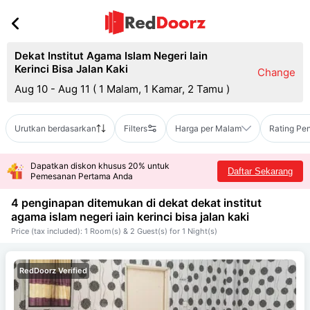
Dekat Institut Agama Islam Negeri Iain
Kerinci Bisa Jalan Kaki
Change
Aug 10 - Aug 11
(
1 Malam, 1 Kamar, 2 Tamu
)
Urutkan berdasarkan
Filters
Harga per Malam
Rating Pe
Dapatkan diskon khusus 20% untuk
Daftar Sekarang
Pemesanan Pertama Anda
4 penginapan ditemukan di dekat
dekat institut
agama islam negeri iain kerinci bisa jalan kaki
Price (tax included): 1 Room(s) & 2 Guest(s) for 1 Night(s)
RedDoorz Verified