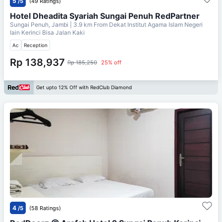
5
/5
(49 Ratings)
Hotel Dheadita Syariah Sungai Penuh RedPartner
Sungai Penuh, Jambi
| 3.9 km From
Dekat Institut Agama Islam Negeri
Iain Kerinci Bisa Jalan Kaki
Ac
Reception
Rp 138,937
Rp 185,250
25% off
Get upto 12% Off with RedClub Diamond
4
/5
(58 Ratings)