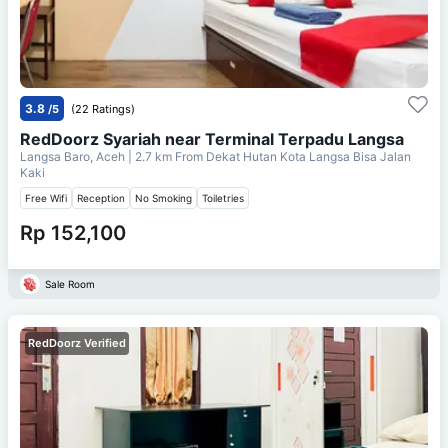
3.8
/5
(22 Ratings)
RedDoorz Syariah near Terminal Terpadu Langsa
Langsa Baro, Aceh
| 2.7 km From
Dekat Hutan Kota Langsa Bisa Jalan
Kaki
Free Wifi
Reception
No Smoking
Toiletries
Rp 152,100
Sale Room
RedDoorz Verified