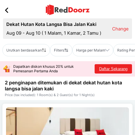
Dekat Hutan Kota Langsa Bisa Jalan Kaki
Change
Aug 09 - Aug 10
(
1 Malam, 1 Kamar, 2 Tamu
)
Urutkan berdasarkan
Filters
Harga per Malam
Rating Pe
Dapatkan diskon khusus 20% untuk
Daftar Sekarang
Pemesanan Pertama Anda
2 penginapan ditemukan di dekat
dekat hutan kota
langsa bisa jalan kaki
Price (tax included): 1 Room(s) & 2 Guest(s) for 1 Night(s)