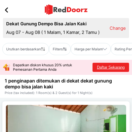
Dekat Gunung Dempo Bisa Jalan Kaki
Change
Aug 07 - Aug 08
(
1 Malam, 1 Kamar, 2 Tamu
)
Urutkan berdasarkan
Filters
Harga per Malam
Rating Pe
Dapatkan diskon khusus 20% untuk
Daftar Sekarang
Pemesanan Pertama Anda
1 penginapan ditemukan di dekat
dekat gunung
dempo bisa jalan kaki
Price (tax included): 1 Room(s) & 2 Guest(s) for 1 Night(s)