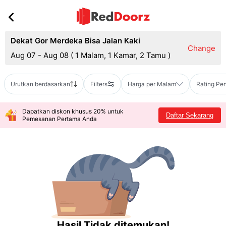
Dekat Gor Merdeka Bisa Jalan Kaki
Change
Aug 07 - Aug 08
(
1 Malam, 1 Kamar, 2 Tamu
)
Urutkan berdasarkan
Filters
Harga per Malam
Rating Pe
Dapatkan diskon khusus 20% untuk
Daftar Sekarang
Pemesanan Pertama Anda
Hasil Tidak ditemukan!