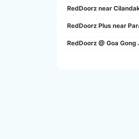
RedDoorz near Cilanda
RedDoorz Plus near Par
RedDoorz @ Goa Gong 