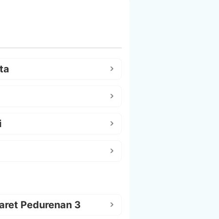
ta
i
aret Pedurenan 3