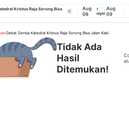
Aug
Aug
atedral Kristus Raja Sorong Bisa
1
08
night
09
ia
>
Dekat Gereja Katedral Kristus Raja Sorong Bisa Jalan Kaki
Tidak Ada
Co
Hasil
at
Ditemukan!