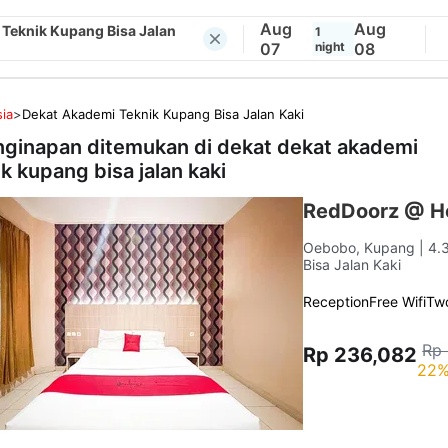
Aug
Aug
Teknik Kupang Bisa Jalan
1
07
night
08
ia
>
Dekat Akademi Teknik Kupang Bisa Jalan Kaki
nginapan ditemukan di dekat
dekat akademi
ik kupang bisa jalan kaki
RedDoorz @ Ho
Oebobo, Kupang
| 4.
Bisa Jalan Kaki
Reception
Free Wifi
Tw
Rp
Rp 236,082
22%