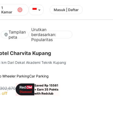
1
⌄
Masuk | Daftar
Kamar
Urutkan
Tampilan
berdasarkan:
peta
Popularitas
tel Charvita Kupang
3 km Dari Dekat Akademi Teknik Kupang
o Wheeler Parking
Car Parking
Saved Rp 15561
 302,670
+ Earn 35 Points
 off
with Redclub