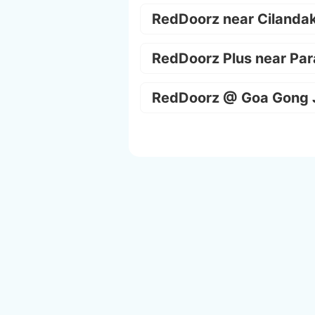
RedDoorz near Cilanda
RedDoorz Plus near Par
RedDoorz @ Goa Gong 