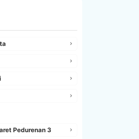
ta
i
aret Pedurenan 3