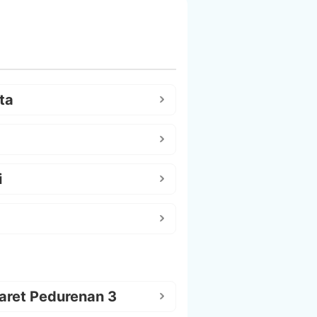
ta
i
aret Pedurenan 3