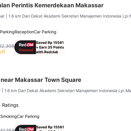
lan Perintis Kemerdekaan Makassar
sar
| 1.6 km Dari Dekat Akademi Sekretari Manajemen Indonesia Lpi
Parking
Reception
Car Parking
Saved Rp 15561
62,308
+ Earn 35 Points
off
with Redclub
 near Makassar Town Square
r
| 1.6 km Dari Dekat Akademi Sekretari Manajemen Indonesia Lpi Ma
 Ratings
 Smoking
Car Parking
Saved Rp 15561
41,358