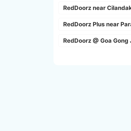
RedDoorz near Cilanda
RedDoorz Plus near Par
RedDoorz @ Goa Gong 