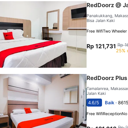
RedDoorz @ Ja
Panakukkang, Makas
Bisa Jalan Kaki
Free Wifi
Two Wheeler 
Rp 1
Rp 121,731
25% 
RedDoorz Plus
Tamalanrea, Makassa
Jalan Kaki
4.6/5
Baik ·
8615
Free Wifi
Reception
No
Rp 2