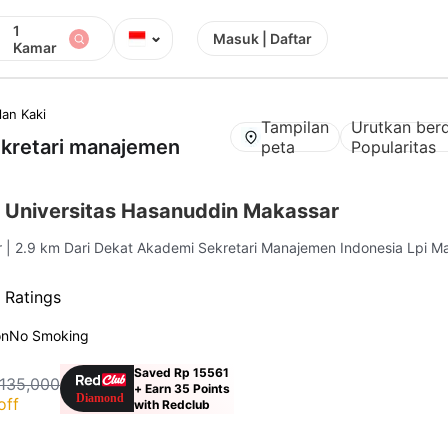
1
⌄
Masuk | Daftar
Kamar
lan Kaki
Tampilan
Urutkan ber
ekretari manajemen
peta
Popularitas
 Universitas Hasanuddin Makassar
r
| 2.9 km Dari Dekat Akademi Sekretari Manajemen Indonesia Lpi M
 Ratings
on
No Smoking
Saved Rp 15561
 135,000
+ Earn 35 Points
off
with Redclub