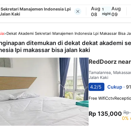
Aug
Aug
Sekretari Manajemen Indonesia Lpi
1
Jalan Kaki
08
night
09
ia
>
Dekat Akademi Sekretari Manajemen Indonesia Lpi Makassar Bisa Ja
nginapan ditemukan di dekat
dekat akademi s
esia lpi makassar bisa jalan kaki
RedDoorz near
Tamalanrea, Makassa
Jalan Kaki
4.2/5
Cukup ·
91
Free Wifi
Cctv
Recepti
Rp
Rp 135,000
0% 