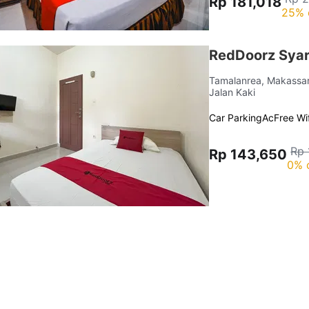
Rp 181,018
25% 
RedDoorz Syar
Tamalanrea, Makassa
Jalan Kaki
Car Parking
Ac
Free Wif
Rp 
Rp 143,650
0% 