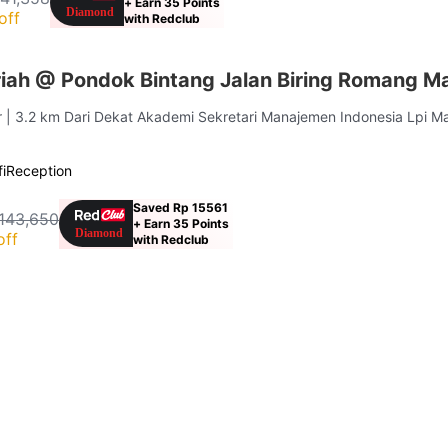
+ Earn 35 Points
off
with Redclub
iah @ Pondok Bintang Jalan Biring Romang M
r
| 3.2 km Dari Dekat Akademi Sekretari Manajemen Indonesia Lpi M
i
Reception
Saved Rp 15561
143,650
+ Earn 35 Points
off
with Redclub