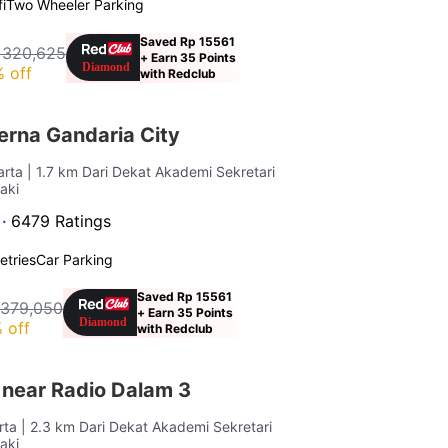
i
Two Wheeler Parking
Saved Rp 15561
 320,625
+ Earn 35 Points
 off
with Redclub
erna Gandaria City
arta
| 1.7 km Dari Dekat Akademi Sekretari
Kaki
 ·
6479 Ratings
letries
Car Parking
Saved Rp 15561
 379,050
+ Earn 35 Points
 off
with Redclub
 near Radio Dalam 3
rta
| 2.3 km Dari Dekat Akademi Sekretari
Kaki