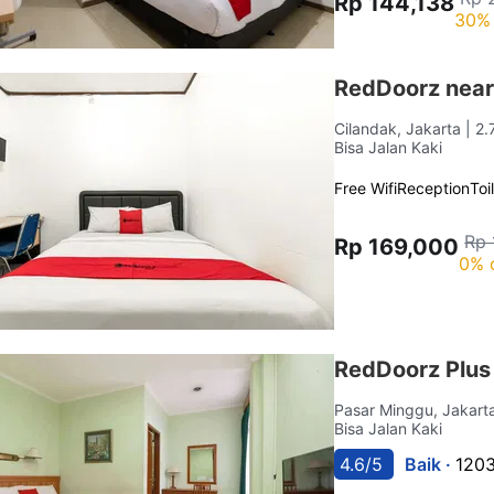
Rp 144,138
30% 
RedDoorz near
Cilandak, Jakarta
| 2
Bisa Jalan Kaki
Free Wifi
Reception
Toi
Rp 
Rp 169,000
0% 
RedDoorz Plus
Pasar Minggu, Jakar
Bisa Jalan Kaki
4.6/5
Baik ·
1203