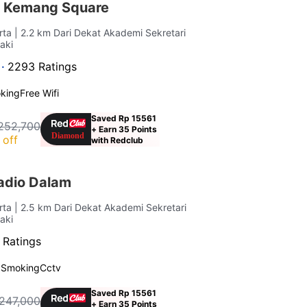
r Kemang Square
rta
| 2.2 km Dari Dekat Akademi Sekretari
Kaki
 ·
2293 Ratings
king
Free Wifi
Saved Rp 15561
252,700
+ Earn 35 Points
 off
with Redclub
adio Dalam
rta
| 2.5 km Dari Dekat Akademi Sekretari
Kaki
 Ratings
 Smoking
Cctv
Saved Rp 15561
247,000
+ Earn 35 Points