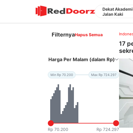
Dekat Akademi 
Jalan Kaki
Filternya
Indones
Hapus Semua
17 p
sekre
Harga Per Malam (dalam Rp)
Min Rp 70.200
Max Rp 724.297
Rp 70.200
Rp 724.297