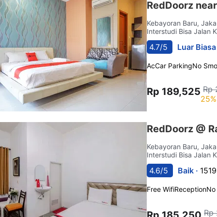
RedDoorz nea
Kebayoran Baru, Jaka
Interstudi Bisa Jalan 
4.7/5
Luar Biasa
Ac
Car Parking
No Smo
Rp 
Rp 189,525
25%
RedDoorz @ R
Kebayoran Baru, Jaka
Interstudi Bisa Jalan 
4.6/5
Baik ·
1519
Free Wifi
Reception
No
Rp 
Rp 185,250