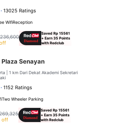
 ·
13025 Ratings
ee Wifi
Reception
Saved Rp 15561
 236,600
+ Earn 35 Points
off
with Redclub
 Plaza Senayan
rta
| 1 km Dari Dekat Akademi Sekretari
Kaki
 ·
1152 Ratings
i
Two Wheeler Parking
Saved Rp 15561
269,325
+ Earn 35 Points
 off
with Redclub