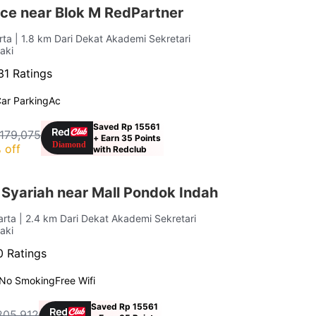
ce near Blok M RedPartner
rta
| 1.8 km Dari Dekat Akademi Sekretari
Kaki
31 Ratings
ar Parking
Ac
Saved Rp 15561
179,075
+ Earn 35 Points
 off
with Redclub
Syariah near Mall Pondok Indah
arta
| 2.4 km Dari Dekat Akademi Sekretari
Kaki
 Ratings
No Smoking
Free Wifi
Saved Rp 15561
205,912