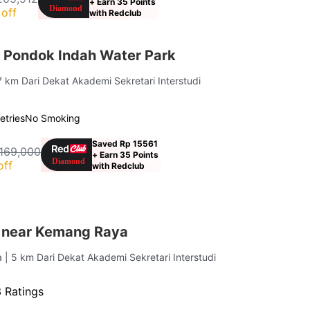
+ Earn 35 Points
off
with Redclub
 Pondok Indah Water Park
.7 km Dari Dekat Akademi Sekretari Interstudi
letries
No Smoking
Saved Rp 15561
169,000
+ Earn 35 Points
off
with Redclub
 near Kemang Raya
ta
| 5 km Dari Dekat Akademi Sekretari Interstudi
 Ratings