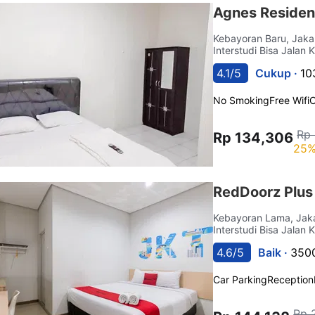
Agnes Residen
Kebayoran Baru, Jaka
Interstudi Bisa Jalan 
4.1/5
Cukup ·
10
No Smoking
Free Wifi
C
Rp 
Rp 134,306
25%
RedDoorz Plus 
Kebayoran Lama, Jak
Interstudi Bisa Jalan 
4.6/5
Baik ·
3500
Car Parking
Reception
Rp 