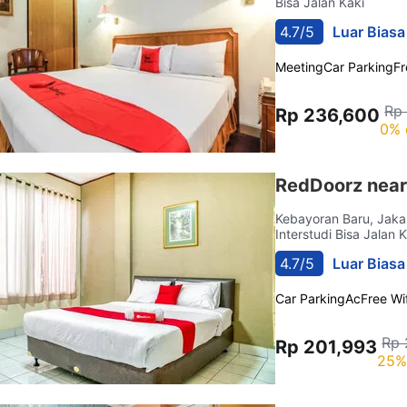
Bisa Jalan Kaki
4.7/5
Luar Biasa
Meeting
Car Parking
Fr
Rp
Rp 236,600
0% 
RedDoorz near
Kebayoran Baru, Jaka
Interstudi Bisa Jalan 
4.7/5
Luar Biasa
Car Parking
Ac
Free Wif
Rp 
Rp 201,993
25%