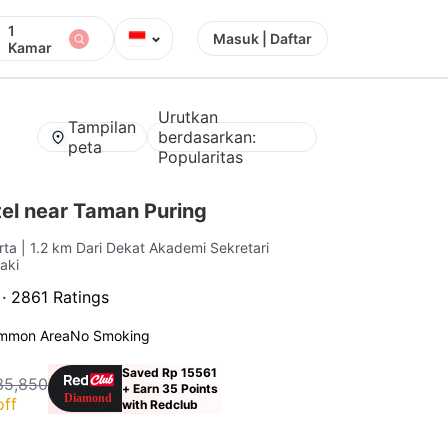
1
⌄
Masuk | Daftar
Kamar
Urutkan
Tampilan
berdasarkan:
peta
Popularitas
el near Taman Puring
rta
| 1.2 km Dari Dekat Akademi Sekretari
Kaki
 ·
2861 Ratings
mmon Area
No Smoking
Saved Rp 15561
35,850
+ Earn 35 Points
off
with Redclub