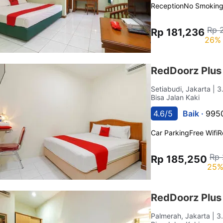
Reception
No Smokin
Rp 
Rp 181,236
26% 
RedDoorz Plus
Setiabudi, Jakarta
| 3
Bisa Jalan Kaki
4.6/5
Baik ·
9950
Car Parking
Free Wifi
R
Rp 
Rp 185,250
25%
RedDoorz Plus
Palmerah, Jakarta
| 3