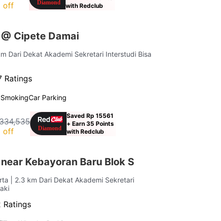
 off
with Redclub
 @ Cipete Damai
km Dari Dekat Akademi Sekretari Interstudi Bisa
 Ratings
 Smoking
Car Parking
Saved Rp 15561
334,535
+ Earn 35 Points
 off
with Redclub
 near Kebayoran Baru Blok S
rta
| 2.3 km Dari Dekat Akademi Sekretari
Kaki
 Ratings