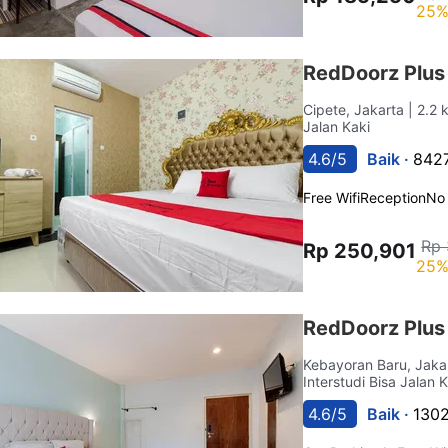
25%
RedDoorz Plus
Cipete, Jakarta
| 2.2 
Jalan Kaki
4.6/5
Baik ·
8427
Free Wifi
Reception
No
Rp 
Rp 250,901
25%
RedDoorz Plus
Kebayoran Baru, Jaka
Interstudi Bisa Jalan 
4.6/5
Baik ·
1302