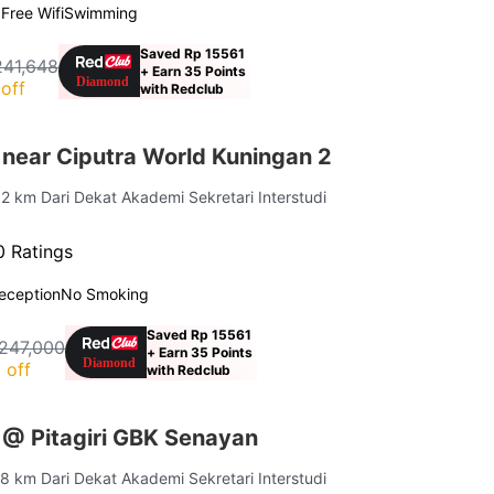
g
Free Wifi
Swimming
Saved Rp 15561
241,648
+ Earn 35 Points
off
with Redclub
 near Ciputra World Kuningan 2
.2 km Dari Dekat Akademi Sekretari Interstudi
 Ratings
eception
No Smoking
Saved Rp 15561
247,000
+ Earn 35 Points
 off
with Redclub
 @ Pitagiri GBK Senayan
.8 km Dari Dekat Akademi Sekretari Interstudi