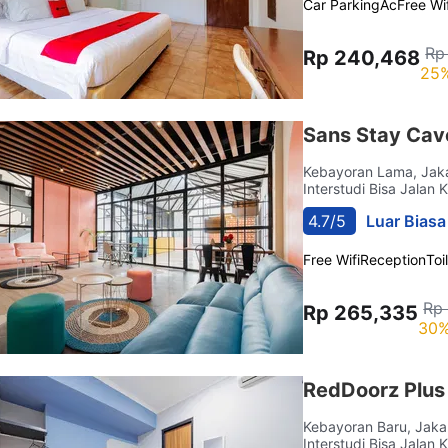
Car Parking
Ac
Free Wif
Rp
Rp 240,468
25%
Sans Stay Cav
Kebayoran Lama, Jak
Interstudi Bisa Jalan 
4.7/5
Luar Biasa
Free Wifi
Reception
Toi
Rp
Rp 265,335
30%
RedDoorz Plus
Kebayoran Baru, Jaka
Interstudi Bisa Jalan 