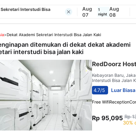
Aug
Aug
Sekretari Interstudi Bisa
1
07
night
08
ia
>
Dekat Akademi Sekretari Interstudi Bisa Jalan Kaki
enginapan ditemukan di dekat
dekat akademi
tari interstudi bisa jalan kaki
RedDoorz Host
Kebayoran Baru, Jaka
Interstudi Bisa Jalan 
4.7/5
Luar Biasa
Free Wifi
Reception
Co
Rp 1
Rp 95,095
30% 