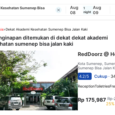
Aug
Aug
 Kesehatan Sumenep Bisa
1
08
night
09
ia
>
Dekat Akademi Kesehatan Sumenep Bisa Jalan Kaki
nginapan ditemukan di dekat
dekat akademi
hatan sumenep bisa jalan kaki
RedDoorz @ H
Kota Sumenep, Sum
Sumenep Bisa Jalan K
4.2/5
Cukup ·
34
Reception
Toiletries
Fre
Rp 
Rp 175,987
25% 