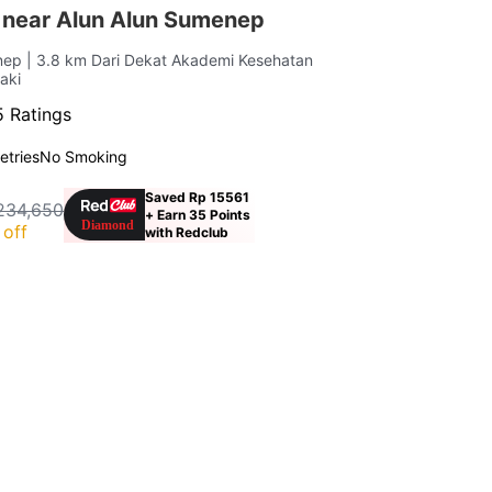
 near Alun Alun Sumenep
enep
| 3.8 km Dari Dekat Akademi Kesehatan
aki
5 Ratings
letries
No Smoking
Saved Rp 15561
234,650
+ Earn 35 Points
off
with Redclub