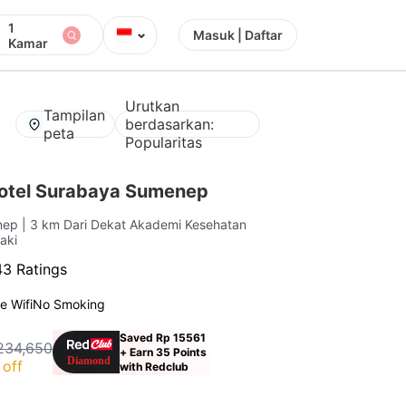
1
⌄
Masuk | Daftar
Kamar
Urutkan
Tampilan
berdasarkan:
peta
Popularitas
otel Surabaya Sumenep
enep
| 3 km Dari Dekat Akademi Kesehatan
aki
3 Ratings
e Wifi
No Smoking
Saved Rp 15561
234,650
+ Earn 35 Points
off
with Redclub