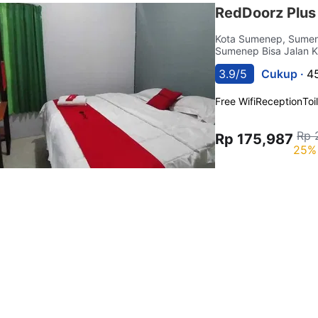
RedDoorz Plus
Kota Sumenep, Sum
Sumenep Bisa Jalan K
3.9/5
Cukup ·
4
Free Wifi
Reception
Toi
Rp 
Rp 175,987
25% 