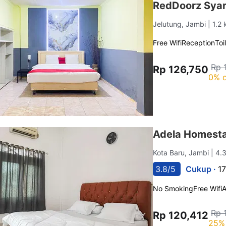
RedDoorz Syar
Jelutung, Jambi
| 1.2
Free Wifi
Reception
Toi
Rp 
Rp 126,750
0% o
Adela Homesta
Kota Baru, Jambi
| 4.
3.8/5
Cukup ·
17
No Smoking
Free Wifi
Rp 
Rp 120,412
25% 