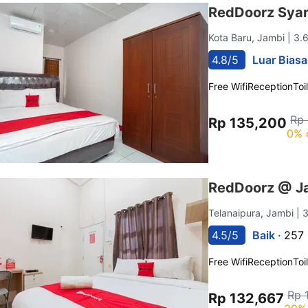
RedDoorz Syar
Kota Baru, Jambi
| 3.
4.8/5
Luar Biasa
Free Wifi
Reception
Toi
Rp
Rp 135,200
0% 
RedDoorz @ Ja
Telanaipura, Jambi
| 
4.5/5
Baik ·
257 
Free Wifi
Reception
Toi
Rp 
Rp 132,667