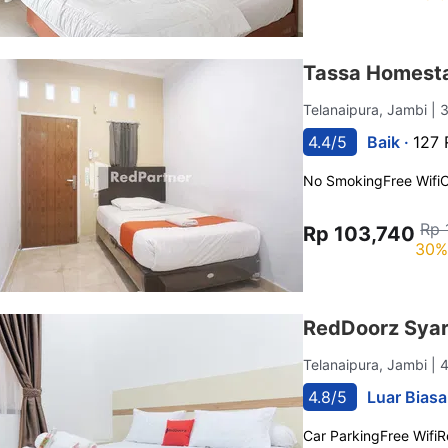
Tassa Homesta
Telanaipura, Jambi
| 
4.4/5
Baik ·
127 
No Smoking
Free Wifi
C
Rp 
Rp 103,740
30%
RedDoorz Syari
Telanaipura, Jambi
| 
4.8/5
Luar Biasa
Car Parking
Free Wifi
R