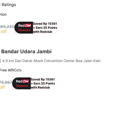
 Ratings
tion
Saved Rp 15561
185,250
+ Earn 35 Points
 off
with Redclub
 Bandar Udara Jambi
i
| 4.9 km Dari Dekat Abadi Convention Center Bisa Jalan Kaki
Free Wifi
Cctv
Saved Rp 15561
75,987
+ Earn 35 Points
off
with Redclub