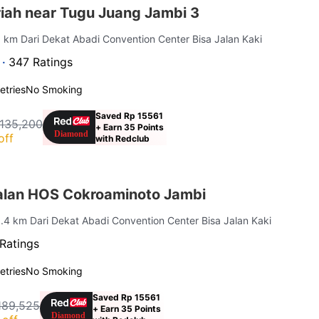
iah near Tugu Juang Jambi 3
6 km Dari Dekat Abadi Convention Center Bisa Jalan Kaki
 ·
347 Ratings
letries
No Smoking
Saved Rp 15561
 135,200
+ Earn 35 Points
off
with Redclub
lan HOS Cokroaminoto Jambi
3.4 km Dari Dekat Abadi Convention Center Bisa Jalan Kaki
Ratings
letries
No Smoking
Saved Rp 15561
189,525
+ Earn 35 Points