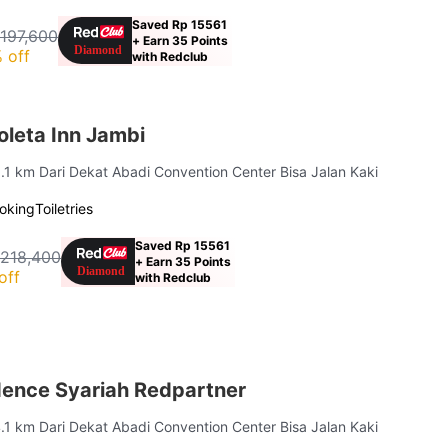
Saved Rp 15561
 197,600
+ Earn 35 Points
 off
with Redclub
oleta Inn Jambi
3.1 km Dari Dekat Abadi Convention Center Bisa Jalan Kaki
oking
Toiletries
Saved Rp 15561
 218,400
+ Earn 35 Points
off
with Redclub
dence Syariah Redpartner
4.1 km Dari Dekat Abadi Convention Center Bisa Jalan Kaki