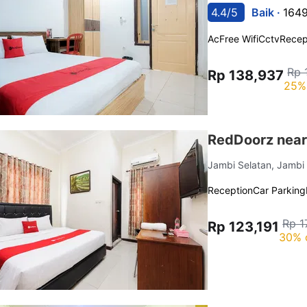
4.4/5
Baik ·
1649
Ac
Free Wifi
Cctv
Recep
Rp 
Rp 138,937
25%
RedDoorz near
Jambi Selatan, Jamb
Reception
Car Parking
Rp 1
Rp 123,191
30% 