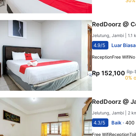
30% 
RedDoorz @ C
Jelutung, Jambi
| 1.1
4.9/5
Luar Biasa
Reception
Free Wifi
No
Rp 
Rp 152,100
0% o
RedDoorz @ Ja
Jelutung, Jambi
| 2 k
4.3/5
Baik ·
400 
Free Wifi
Reception
Toi