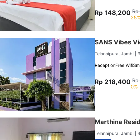
Rp
Rp 148,200
25%
SANS Vibes Vi
Telanaipura, Jambi
| 
Reception
Free Wifi
Sm
Rp
Rp 218,400
0% 
Marthina Resi
Telanaipura, Jambi
| 