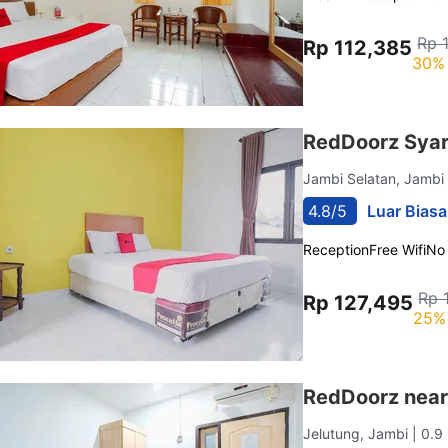
Rp 
Rp 112,385
30% 
RedDoorz Syar
Jambi Selatan, Jamb
4.8/5
Luar Biasa
Reception
Free Wifi
No
Rp 
Rp 127,495
25% 
RedDoorz near
Jelutung, Jambi
| 0.9