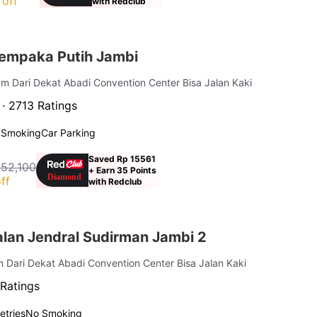
off
with Redclub
empaka Putih Jambi
 km Dari Dekat Abadi Convention Center Bisa Jalan Kaki
 ·
2713 Ratings
 Smoking
Car Parking
Saved Rp 15561
152,100
+ Earn 35 Points
ff
with Redclub
lan Jendral Sudirman Jambi 2
m Dari Dekat Abadi Convention Center Bisa Jalan Kaki
Ratings
letries
No Smoking