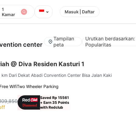
1
⌄
Masuk | Daftar
Kamar
Tampilan
Urutkan berdasarkan:
vention center
peta
Popularitas
ah @ Diva Residen Kasturi 1
8 km Dari Dekat Abadi Convention Center Bisa Jalan Kaki
Free Wifi
Two Wheeler Parking
Saved Rp 15561
109,850
+ Earn 35 Points
off
with Redclub