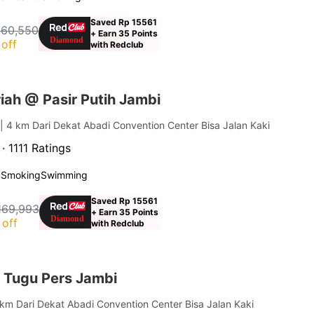
Saved Rp 15561
160,550
+ Earn 35 Points
off
with Redclub
iah @ Pasir Putih Jambi
i
| 4 km Dari Dekat Abadi Convention Center Bisa Jalan Kaki
 ·
1111 Ratings
 Smoking
Swimming
Saved Rp 15561
169,993
+ Earn 35 Points
off
with Redclub
 Tugu Pers Jambi
 km Dari Dekat Abadi Convention Center Bisa Jalan Kaki