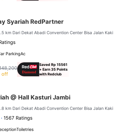
y Syariah RedPartner
3.5 km Dari Dekat Abadi Convention Center Bisa Jalan Kaki
Ratings
ar Parking
Ac
Saved Rp 15561
148,200
+ Earn 35 Points
 off
with Redclub
ah @ Hall Kasturi Jambi
4.8 km Dari Dekat Abadi Convention Center Bisa Jalan Kaki
 ·
1567 Ratings
eception
Toiletries