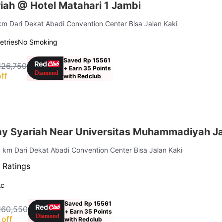
iah @ Hotel Matahari 1 Jambi
 km Dari Dekat Abadi Convention Center Bisa Jalan Kaki
letries
No Smoking
Saved Rp 15561
126,750
+ Earn 35 Points
ff
with Redclub
y Syariah Near Universitas Muhammadiyah J
3 km Dari Dekat Abadi Convention Center Bisa Jalan Kaki
 Ratings
Ac
Saved Rp 15561
160,550
+ Earn 35 Points
off
with Redclub