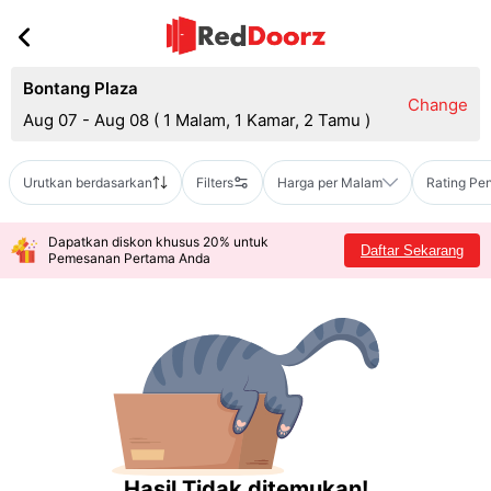
Bontang Plaza
Change
Aug 07 - Aug 08
(
1 Malam, 1 Kamar, 2 Tamu
)
Urutkan berdasarkan
Filters
Harga per Malam
Rating Pe
Dapatkan diskon khusus 20% untuk
Daftar Sekarang
Pemesanan Pertama Anda
Hasil Tidak ditemukan!