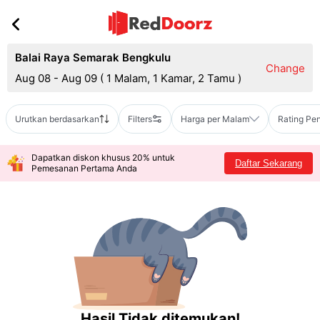
Balai Raya Semarak Bengkulu
Change
Aug 08 - Aug 09
(
1 Malam, 1 Kamar, 2 Tamu
)
Urutkan berdasarkan
Filters
Harga per Malam
Rating Pe
Dapatkan diskon khusus 20% untuk
Daftar Sekarang
Pemesanan Pertama Anda
Hasil Tidak ditemukan!