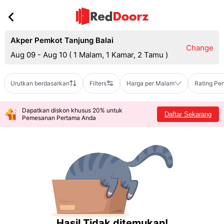
Akper Pemkot Tanjung Balai
Change
Aug 09 - Aug 10
(
1 Malam, 1 Kamar, 2 Tamu
)
Urutkan berdasarkan
Filters
Harga per Malam
Rating Pe
Dapatkan diskon khusus 20% untuk
Daftar Sekarang
Pemesanan Pertama Anda
Hasil Tidak ditemukan!