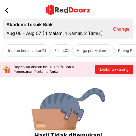
Akademi Teknik Biak
Change
Aug 06 - Aug 07
(
1 Malam, 1 Kamar, 2 Tamu
)
Urutkan berdasarkan
Filters
Harga per Malam
Rating Pe
Dapatkan diskon khusus 20% untuk
Daftar Sekarang
Pemesanan Pertama Anda
Hasil Tidak ditemukan!