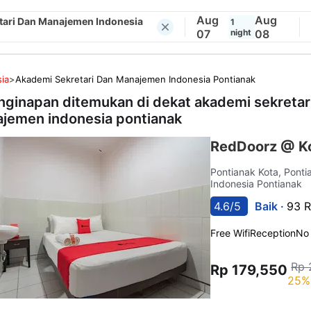
Aug
Aug
tari Dan Manajemen Indonesia
1
07
night
08
ia
>
Akademi Sekretari Dan Manajemen Indonesia Pontianak
nginapan ditemukan di dekat
akademi sekretar
jemen indonesia pontianak
RedDoorz @ Ko
Pontianak Kota, Pont
Indonesia Pontianak
4.6/5
Baik ·
93 R
Free Wifi
Reception
No
Rp 
Rp 179,550
25%