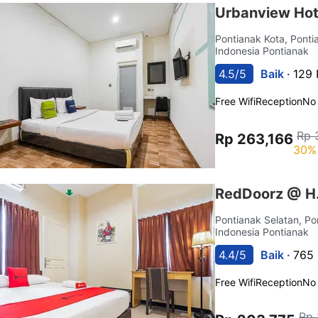
Urbanview Hot
Pontianak Kota, Pont
Indonesia Pontianak
4.5/5
Baik ·
129 
Free Wifi
Reception
No
Rp 
Rp 263,166
30% 
RedDoorz @ H.
Pontianak Selatan, P
Indonesia Pontianak
4.4/5
Baik ·
765 
Free Wifi
Reception
No
Rp 