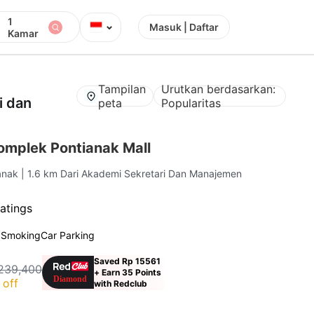
1
⌄
Masuk | Daftar
Kamar
Tampilan
Urutkan berdasarkan:
i dan
peta
Popularitas
mplek Pontianak Mall
ianak
| 1.6 km Dari Akademi Sekretari Dan Manajemen
atings
 Smoking
Car Parking
Saved Rp 15561
239,400
+ Earn 35 Points
 off
with Redclub