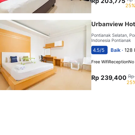
Rp 203,775
25%
Urbanview Hot
Pontianak Selatan, P
Indonesia Pontianak
4.5/5
Baik ·
128 
Free Wifi
Reception
No
Rp
Rp 239,400
25%