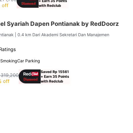
+ Earn 35 Points
 off
with Redclub
el Syariah Dapen Pontianak by RedDoorz
ontianak
| 0.4 km Dari Akademi Sekretari Dan Manajemen
Ratings
 Smoking
Car Parking
Saved Rp 15561
 319,200
+ Earn 35 Points
 off
with Redclub