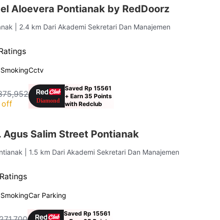
el Aloevera Pontianak by RedDoorz
ianak
| 2.4 km Dari Akademi Sekretari Dan Manajemen
Ratings
 Smoking
Cctv
Saved Rp 15561
375,952
+ Earn 35 Points
off
with Redclub
 Agus Salim Street Pontianak
ontianak
| 1.5 km Dari Akademi Sekretari Dan Manajemen
Ratings
 Smoking
Car Parking
Saved Rp 15561
271,700