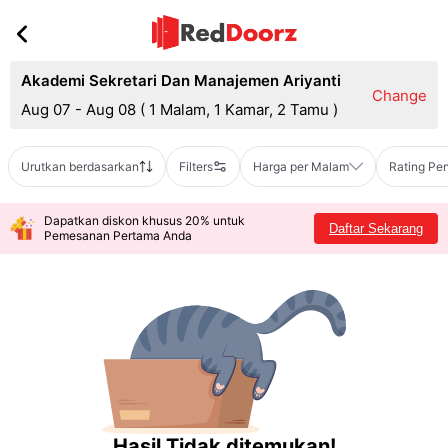
Akademi Sekretari Dan Manajemen Ariyanti
Change
Aug 07 - Aug 08
(
1 Malam, 1 Kamar, 2 Tamu
)
Urutkan berdasarkan
Filters
Harga per Malam
Rating Pe
Dapatkan diskon khusus 20% untuk
Daftar Sekarang
Pemesanan Pertama Anda
Hasil Tidak ditemukan!