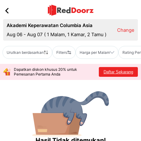
Akademi Keperawatan Columbia Asia
Change
Aug 06 - Aug 07
(
1 Malam, 1 Kamar, 2 Tamu
)
Urutkan berdasarkan
Filters
Harga per Malam
Rating Pe
Dapatkan diskon khusus 20% untuk
Daftar Sekarang
Pemesanan Pertama Anda
Hasil Tidak ditemukan!