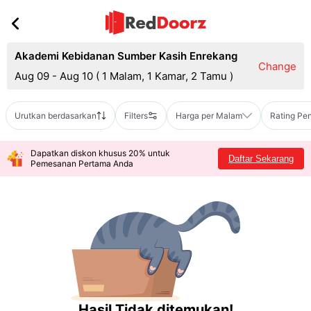
Akademi Kebidanan Sumber Kasih Enrekang
Change
Aug 09 - Aug 10
(
1 Malam, 1 Kamar, 2 Tamu
)
Urutkan berdasarkan
Filters
Harga per Malam
Rating Pe
Dapatkan diskon khusus 20% untuk
Daftar Sekarang
Pemesanan Pertama Anda
Hasil Tidak ditemukan!