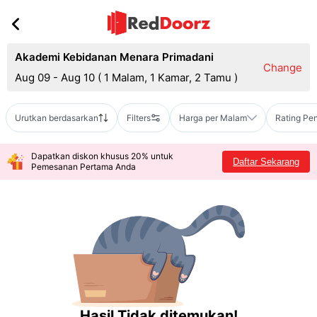
Akademi Kebidanan Menara Primadani
Change
Aug 09 - Aug 10
(
1 Malam, 1 Kamar, 2 Tamu
)
Urutkan berdasarkan
Filters
Harga per Malam
Rating Pe
Dapatkan diskon khusus 20% untuk
Daftar Sekarang
Pemesanan Pertama Anda
Hasil Tidak ditemukan!