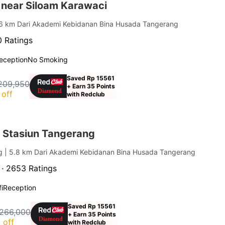
 near Siloam Karawaci
.6 km Dari Akademi Kebidanan Bina Husada Tangerang
 Ratings
eception
No Smoking
Saved Rp 15561
209,950
+ Earn 35 Points
off
with Redclub
 Stasiun Tangerang
ng
| 5.8 km Dari Akademi Kebidanan Bina Husada Tangerang
 ·
2653 Ratings
i
Reception
Saved Rp 15561
266,000
+ Earn 35 Points
 off
with Redclub