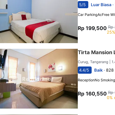
5/5
Luar Biasa ·
Car Parking
Ac
Free Wif
Rp 
Rp 199,500
25%
Tirta Mansion
Curug, Tangerang
| 1
4.4/5
Baik ·
828 
Reception
No Smokin
Rp 
Rp 160,550
0% 