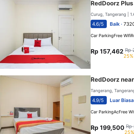
RedDoorz Plus
Curug, Tangerang
| 1
4.6/5
Baik ·
7320
Car Parking
Free Wifi
R
Rp 
Rp 157,462
25% 
RedDoorz near
Tangerang, Tangera
4.9/5
Luar Biasa
Car Parking
Ac
Free Wif
Rp 
Rp 199,500
25%