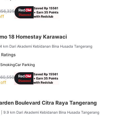
Saved Rp 15561
156,325
+ Earn 35 Points
ff
with Redclub
omo 18 Homestay Karawaci
.4 km Dari Akademi Kebidanan Bina Husada Tangerang
 Ratings
 Smoking
Car Parking
Saved Rp 15561
160,550
+ Earn 35 Points
off
with Redclub
rden Boulevard Citra Raya Tangerang
g
| 9.9 km Dari Akademi Kebidanan Bina Husada Tangerang