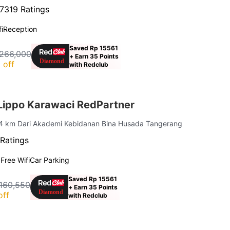
7319 Ratings
i
Reception
Saved Rp 15561
266,000
+ Earn 35 Points
 off
with Redclub
 Lippo Karawaci RedPartner
.4 km Dari Akademi Kebidanan Bina Husada Tangerang
Ratings
g
Free Wifi
Car Parking
Saved Rp 15561
160,550
+ Earn 35 Points
off
with Redclub