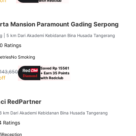
off
with Redclub
rta Mansion Paramount Gading Serpong
ng
| 5 km Dari Akademi Kebidanan Bina Husada Tangerang
0 Ratings
letries
No Smoking
Saved Rp 15561
143,650
+ Earn 35 Points
off
with Redclub
ci RedPartner
.8 km Dari Akademi Kebidanan Bina Husada Tangerang
 Ratings
i
Reception