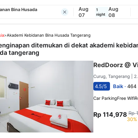
Aug
Aug
anan Bina Husada
1
07
night
08
ia
>
Akademi Kebidanan Bina Husada Tangerang
enginapan ditemukan di dekat
akademi kebida
da tangerang
RedDoorz @ V
Curug, Tangerang
| 2
4.5/5
Baik ·
464 
Car Parking
Free Wifi
R
Rp 
Rp 114,978
30% 