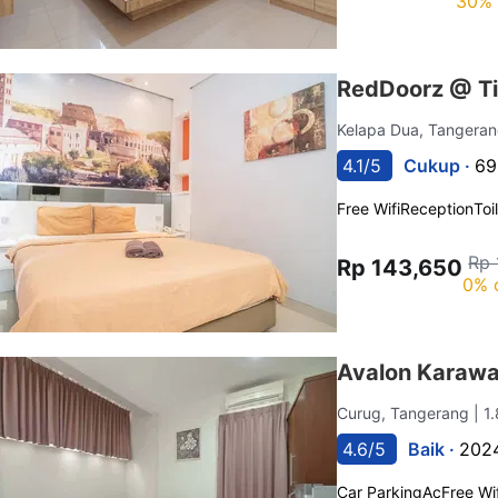
30% 
RedDoorz @ Ti
Kelapa Dua, Tangera
4.1/5
Cukup ·
69
Free Wifi
Reception
Toi
Rp 
Rp 143,650
0% 
Avalon Karawa
Curug, Tangerang
| 1
4.6/5
Baik ·
2024
Car Parking
Ac
Free Wif