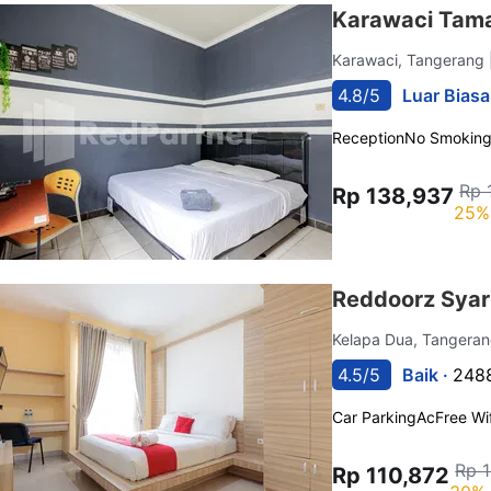
Karawaci Tama
Karawaci, Tangerang
4.8/5
Luar Biasa
Reception
No Smokin
Rp 
Rp 138,937
25%
Reddoorz Syar
Kelapa Dua, Tangera
4.5/5
Baik ·
2488
Car Parking
Ac
Free Wif
Rp 
Rp 110,872