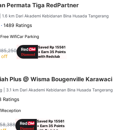
n Permata Tiga RedPartner
| 1.6 km Dari Akademi Kebidanan Bina Husada Tangerang
 ·
1489 Ratings
g
Free Wifi
Car Parking
Saved Rp 15561
185,250
+ Earn 35 Points
 off
with Redclub
iah Plus @ Wisma Bougenville Karawaci
ng
| 3.1 km Dari Akademi Kebidanan Bina Husada Tangerang
 Ratings
i
Reception
Saved Rp 15561
158,388
+ Earn 35 Points