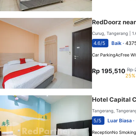
RedDoorz near
Curug, Tangerang
| 1
4.6/5
Baik ·
4375
Car Parking
Ac
Free Wif
Rp 
Rp 195,510
25% 
Hotel Capital 
Tangerang, Tangera
5/5
Luar Biasa ·
Reception
No Smokin