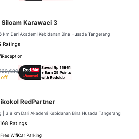
 Siloam Karawaci 3
.6 km Dari Akademi Kebidanan Bina Husada Tangerang
 Ratings
i
Reception
Saved Rp 15561
260,680
+ Earn 35 Points
off
with Redclub
Cikokol RedPartner
ng
| 3.8 km Dari Akademi Kebidanan Bina Husada Tangerang
168 Ratings
g
Free Wifi
Car Parking