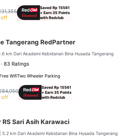
Saved Rp 15561
231,355
+ Earn 35 Points
off
with Redclub
e Tangerang RedPartner
9.6 km Dari Akademi Kebidanan Bina Husada Tangerang
 ·
83 Ratings
Free Wifi
Two Wheeler Parking
Saved Rp 15561
284,050
+ Earn 35 Points
 off
with Redclub
 RS Sari Asih Karawaci
| 5.2 km Dari Akademi Kebidanan Bina Husada Tangerang