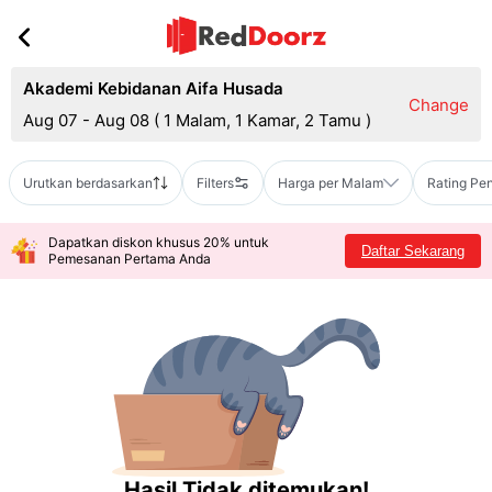
Akademi Kebidanan Aifa Husada
Change
Aug 07 - Aug 08
(
1 Malam, 1 Kamar, 2 Tamu
)
Urutkan berdasarkan
Filters
Harga per Malam
Rating Pe
Dapatkan diskon khusus 20% untuk
Daftar Sekarang
Pemesanan Pertama Anda
Hasil Tidak ditemukan!