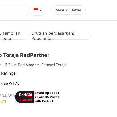
⌄
Masuk | Daftar
Tampilan
Urutkan berdasarkan:
peta
Popularitas
 Toraja RedPartner
ra
| 6.7 km Dari Akademi Farmasi Toraja
 Ratings
g
Free Wifi
Ac
Saved Rp 15561
234,650
+ Earn 35 Points
off
with Redclub