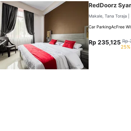
RedDoorz Syar
Makale, Tana Toraja
|
Car Parking
Ac
Free Wif
Rp 
Rp 235,125
25% 