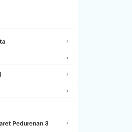
ta
i
aret Pedurenan 3