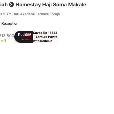
iah @ Homestay Haji Soma Makale
 0.5 km Dari Akademi Farmasi Toraja
i
Reception
Saved Rp 15561
313,500
+ Earn 35 Points
off
with Redclub