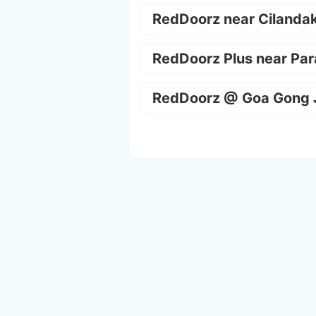
RedDoorz near Cilanda
RedDoorz Plus near Par
RedDoorz @ Goa Gong 