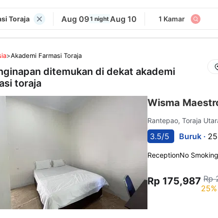
Aug 09
Aug 10
si Toraja
1 Kamar
1 night
ia
>
Akademi Farmasi Toraja
nginapan ditemukan di dekat
akademi
asi toraja
Wisma Maestro
Rantepao, Toraja Uta
3.5/5
Buruk ·
25
Reception
No Smokin
Rp 
Rp 175,987
25% 