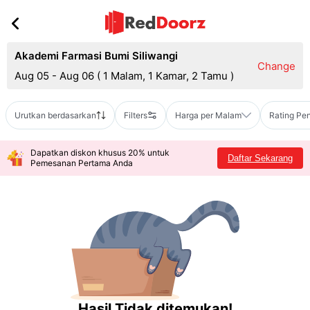
Akademi Farmasi Bumi Siliwangi
Change
Aug 05 - Aug 06
(
1 Malam, 1 Kamar, 2 Tamu
)
Urutkan berdasarkan
Filters
Harga per Malam
Rating Pe
Dapatkan diskon khusus 20% untuk
Daftar Sekarang
Pemesanan Pertama Anda
Hasil Tidak ditemukan!