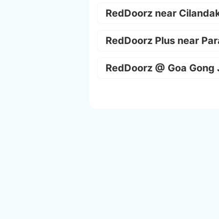
RedDoorz near Cilanda
RedDoorz Plus near Par
RedDoorz @ Goa Gong 