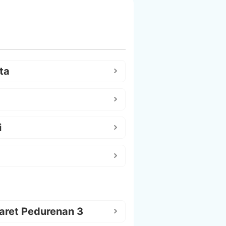
ta
i
aret Pedurenan 3